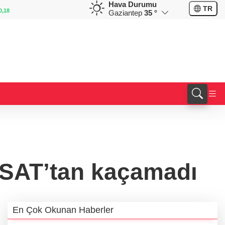
Hava Durumu
EUR
GBP
CHF
TR
55,1254
%0,32
64,3468
%0,38
59,0083
Gaziantep
35 °
JASAT’tan kaçamadı
En Çok Okunan Haberler