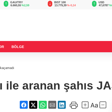
TRY
BIST 100
USD
,55
%2,59
13.779,39
%-0,14
47,6787
%0,18
OR
BÖLGE
n kaçamadı
sı ile aranan şahıs 