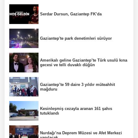
Serdar Dursun, Gaziantep FK’da
Gaziantep'te park denetimleri sürüyor
Amerikalı geline Gaziantep’te Türk usulü kına
gecesi ve telli duvaklı düğün
Gaziantep’te 59 daire 3 yıldır müteahhit
mağduru
Kesinleşmiş cezayla aranan 161 şahıs
tutuklandı
Nurdağı’na Deprem Müzesi ve Afet Merkezi
yapılacak