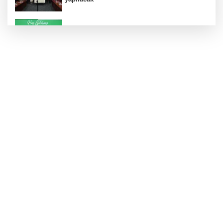
Konut projelerinde çifte sevinç
Koruma altındaki çocuklar sporla buluşuyor
24 kilo uyuşturucu ele geçirildi: 1 gözaltı
Hamileler denize veya havuza girebilir mi?