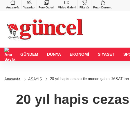
BGN
VND
GAU/
27,9743
%-0,22
0,0018
%0,32
6.660
Anasayfa
Yazarlar
Foto Galeri
Video Galeri
Fikstür
Puan Durumu
GÜNDEM
DÜNYA
EKONOMİ
SİYASET
SP
20 yıl hapis cezası ile aranan şahıs JASAT’ta
Anasayfa
ASAYİŞ
20 yıl hapis ceza