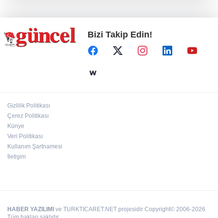
Konut projelerinde çifte sevinç
Bizi Takip Edin!
Koruma altındaki çocuklar sporla buluşuyor
24 kilo uyuşturucu ele geçirildi: 1 gözaltı
Gizlilik Politikası
Çerez Politikası
Hamileler denize veya havuza girebilir mi?
Künye
Veri Politikası
Kullanım Şartnamesi
İletişim
HABER YAZILIMI
ve TURKTICARET.NET projesidir Copyright© 2006-2026
Tüm hakları saklıdır.