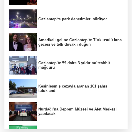
Gaziantep'te park denetimleri sürüyor
Amerikalı geline Gaziantep’te Türk usulü kına
gecesi ve telli duvaklı düğün
Gaziantep’te 59 daire 3 yıldır müteahhit
mağduru
Kesinleşmiş cezayla aranan 161 şahıs
tutuklandı
Nurdağı’na Deprem Müzesi ve Afet Merkezi
yapılacak