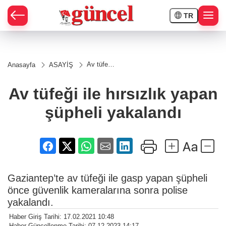
TR
Av tüfeği
Anasayfa
ASAYİŞ
ile
hırsızlık
yapan
Av tüfeği ile hırsızlık yapan
şüpheli
yakalandı
şüpheli yakalandı
Gaziantep’te av tüfeği ile gasp yapan şüpheli
önce güvenlik kameralarına sonra polise
yakalandı.
Haber Giriş Tarihi: 17.02.2021 10:48
Haber Güncellenme Tarihi: 07.12.2023 14:17