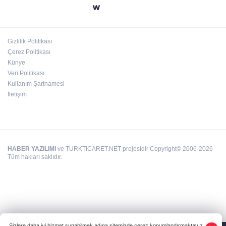
24 kilo uyuşturucu ele geçirildi: 1 gözaltı
Gizlilik Politikası
Çerez Politikası
Hamileler denize veya havuza girebilir mi?
Künye
Veri Politikası
Kullanım Şartnamesi
İletişim
HABER YAZILIMI
ve TURKTICARET.NET projesidir Copyright© 2006-2026
Tüm hakları saklıdır.
Sizlere daha iyi hizmet sunabilmek adına sitemizde çerez konumlandırmaktayız.