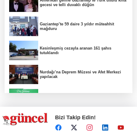
Amerikalı geline Gaziantep’te Türk usulü kına
gecesi ve telli duvaklı düğün
Gaziantep’te 59 daire 3 yıldır müteahhit
mağduru
Kesinleşmiş cezayla aranan 161 şahıs
tutuklandı
Nurdağı’na Deprem Müzesi ve Afet Merkezi
yapılacak
Konut projelerinde çifte sevinç
Bizi Takip Edin!
Koruma altındaki çocuklar sporla buluşuyor