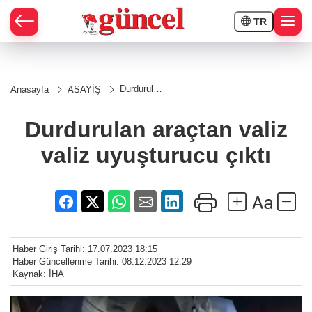
TR
Durdurulan
Anasayfa
ASAYİŞ
araçtan
valiz valiz
uyuşturucu
Durdurulan araçtan valiz
çıktı
valiz uyuşturucu çıktı
Haber Giriş Tarihi: 17.07.2023 18:15
Haber Güncellenme Tarihi: 08.12.2023 12:29
Kaynak: İHA