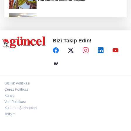
Çimko'dan bayilerine dijital dönüşüm ve
yapay zekâ eğitimi
Bizi Takip Edin!
Deri kanserleri erken teşhisle tedavi edilebilir
Hamileler denize veya havuza girebilir mi?
Gizlilik Politikası
Çerez Politikası
24 kilo uyuşturucu ele geçirildi: 1 gözaltı
Künye
Veri Politikası
Kullanım Şartnamesi
İletişim