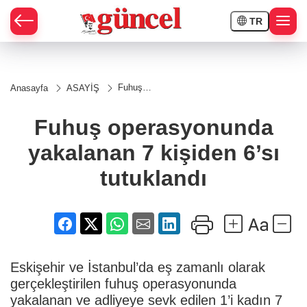
TR
Fuhuş
Anasayfa
ASAYİŞ
operasyonunda
yakalanan 7
kişiden 6’sı
Fuhuş operasyonunda
tutuklandı
yakalanan 7 kişiden 6’sı
tutuklandı
Eskişehir ve İstanbul’da eş zamanlı olarak
gerçekleştirilen fuhuş operasyonunda
yakalanan ve adliyeye sevk edilen 1’i kadın 7