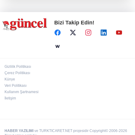
Kurutmalık sezonu başladı
Bizi Takip Edin!
Hamileler denize veya havuza girebilir mi?
24 kilo uyuşturucu ele geçirildi: 1 gözaltı
Gizlilik Politikası
Çerez Politikası
Deri kanserleri erken teşhisle tedavi edilebilir
Künye
Veri Politikası
Kullanım Şartnamesi
İletişim
HABER YAZILIMI
ve TURKTICARET.NET projesidir Copyright© 2006-2026