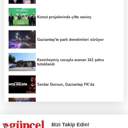
Konut projelerinde çifte sevinç
Gaziantep'te park denetimleri sürüyor
Kesinleşmiş cezayla aranan 161 şahıs
tutuklandı
Serdar Dursun, Gaziantep FK’da
Nurdağı’na Deprem Müzesi ve Afet Merkezi
yapılacak
Bizi Takip Edin!