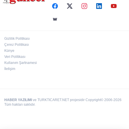
Define avcıları yakalandı
Emre Bildirici ve Emine Koruer’in mutlu
günü
Gizlilik Politikası
Hasan Celal Güzel Gençlik Merkezi’nde
Çerez Politikası
eğitim ve sosyal yaşam bir arada
Künye
Veri Politikası
Kullanım Şartnamesi
İletişim
HABER YAZILIMI
ve TURKTICARET.NET projesidir Copyright© 2006-2026
Tüm hakları saklıdır.