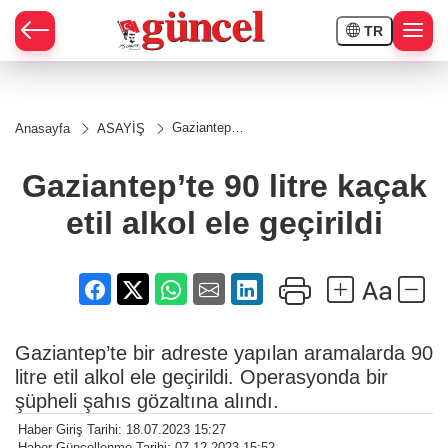
TR
Gaziantep’te
Anasayfa
ASAYİŞ
90 litre
kaçak etil
alkol ele
Gaziantep’te 90 litre kaçak
geçirildi
etil alkol ele geçirildi
Gaziantep’te bir adreste yapılan aramalarda 90
litre etil alkol ele geçirildi. Operasyonda bir
şüpheli şahıs gözaltına alındı.
Haber Giriş Tarihi: 18.07.2023 15:27
Haber Güncellenme Tarihi: 07.12.2023 15:52