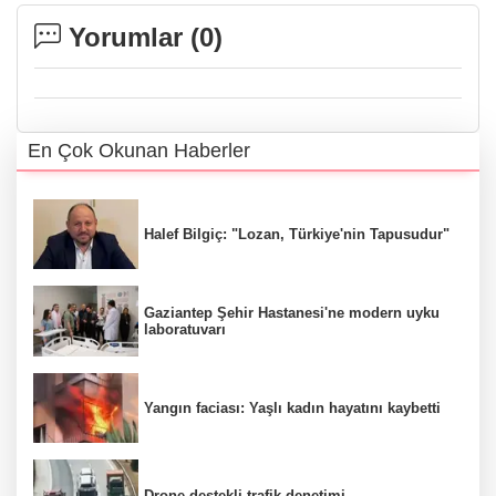
Yorumlar (
0
)
En Çok Okunan Haberler
Halef Bilgiç: "Lozan, Türkiye'nin Tapusudur"
Gaziantep Şehir Hastanesi'ne modern uyku
laboratuvarı
Yangın faciası: Yaşlı kadın hayatını kaybetti
Drone destekli trafik denetimi