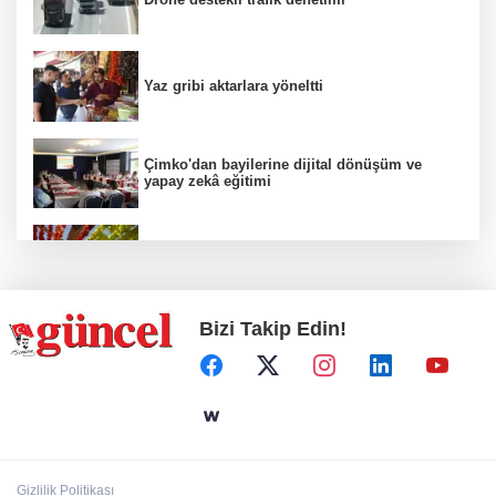
Yaz gribi aktarlara yöneltti
Çimko'dan bayilerine dijital dönüşüm ve
yapay zekâ eğitimi
Kurutmalık sezonu başladı
Bizi Takip Edin!
Hamileler denize veya havuza girebilir mi?
24 kilo uyuşturucu ele geçirildi: 1 gözaltı
Gizlilik Politikası