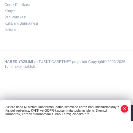
Çerez Politikası
Deri kanserleri erken teşhisle tedavi edilebilir
Künye
Veri Politikası
Kullanım Şartnamesi
İletişim
HABER YAZILIMI
ve TURKTICARET.NET projesidir Copyright© 2006-2026
Tüm hakları saklıdır.
Sizlere daha iyi hizmet sunabilmek adına sitemizde çerez konumlandırmaktayız.
Kişisel verileriniz, KVKK ve GDPR kapsamında toplanıp işlenir. Sitemizi
kullanarak, çerezleri kullanmamızı kabul etmiş olacaksınız.
Anasayfa
Haber Ara
Yazarlar