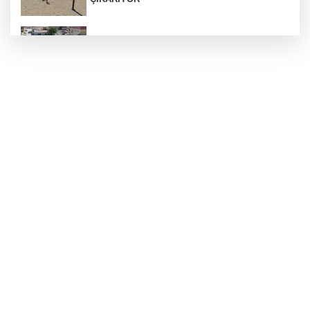
Araban’a ilk sıcak asfalt
Otoyolda plaka gizleyerek seyreden araca 140
bin TL ceza
ÇÖPTEN ENERJİ, SERADA BEREKET
Silahlı kavga: 1 ağır yaralı