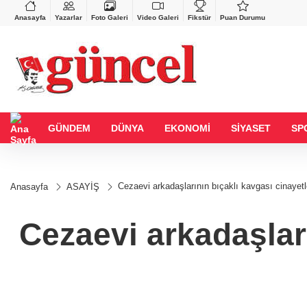
BGN
VND
%-0,46
28,0626
%0,37
0,0018
%0,25
Anasayfa
Yazarlar
Foto Galeri
Video Galeri
Fikstür
Puan Durumu
GÜNDEM
DÜNYA
EKONOMİ
SİYASET
SP
Cezaevi arkadaşlarının bıçaklı kavgası cinayet
Anasayfa
ASAYİŞ
Cezaevi arkadaşlar