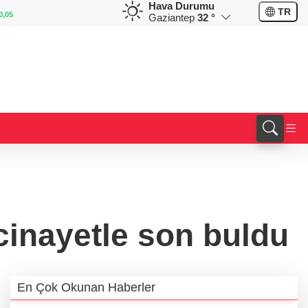
Hava Durumu
EUR
GBP
TR
0,05
55,0603
%0,13
64,1818
%0,16
Gaziantep
32 °
cinayetle son buldu
En Çok Okunan Haberler