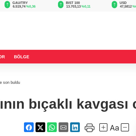
GAU/TRY
BIST 100
USD
6.519,74
%0,36
13.703,13
%0,11
47,5812
%
OR
BÖLGE
le son buldu
ının bıçaklı kavgası 