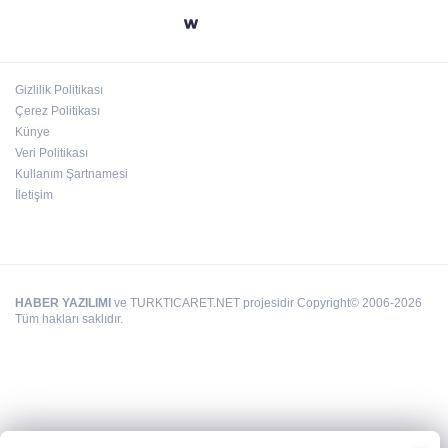
24 kilo uyuşturucu ele geçirildi: 1 gözaltı
Gizlilik Politikası
Çerez Politikası
Deri kanserleri erken teşhisle tedavi edilebilir
Künye
Veri Politikası
Kullanım Şartnamesi
İletişim
HABER YAZILIMI
ve TURKTICARET.NET projesidir Copyright© 2006-2026
Tüm hakları saklıdır.