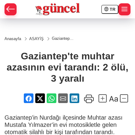
TR
Gaziantep'te
Anasayfa
ASAYİŞ
muhtar
azasının evi
tarandı: 2
Gaziantep'te muhtar
ölü, 3 yaralı
azasının evi tarandı: 2 ölü,
3 yaralı
Gaziantep'in Nurdağı ilçesinde Muhtar azası
Mustafa Yılmazer'in evi motosikletle gelen
otomatik silahlı bir kişi tarafından tarandı.