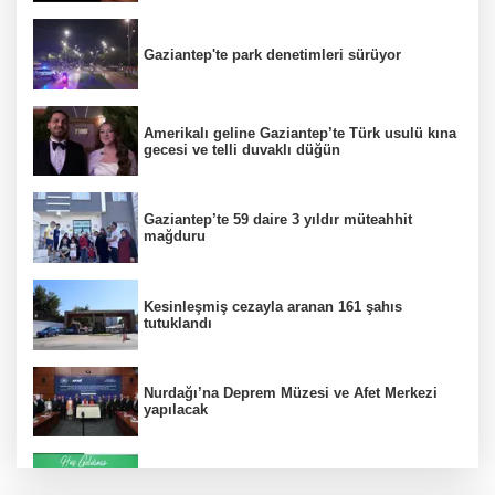
Gaziantep'te park denetimleri sürüyor
Amerikalı geline Gaziantep’te Türk usulü kına
gecesi ve telli duvaklı düğün
Gaziantep’te 59 daire 3 yıldır müteahhit
mağduru
Kesinleşmiş cezayla aranan 161 şahıs
tutuklandı
Nurdağı’na Deprem Müzesi ve Afet Merkezi
yapılacak
Konut projelerinde çifte sevinç