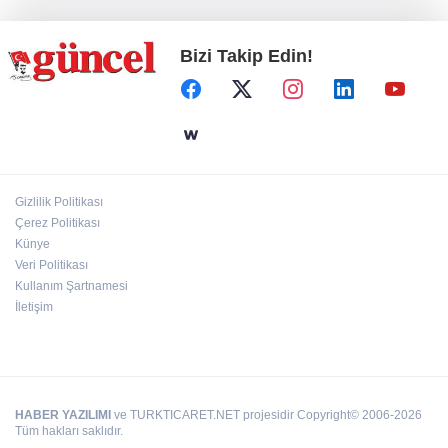
Bizi Takip Edin!
Koruma altındaki çocuklar sporla buluşuyor
24 kilo uyuşturucu ele geçirildi: 1 gözaltı
Gizlilik Politikası
Çerez Politikası
Hamileler denize veya havuza girebilir mi?
Künye
Veri Politikası
Kullanım Şartnamesi
İletişim
HABER YAZILIMI
ve TURKTICARET.NET projesidir Copyright© 2006-2026
Tüm hakları saklıdır.