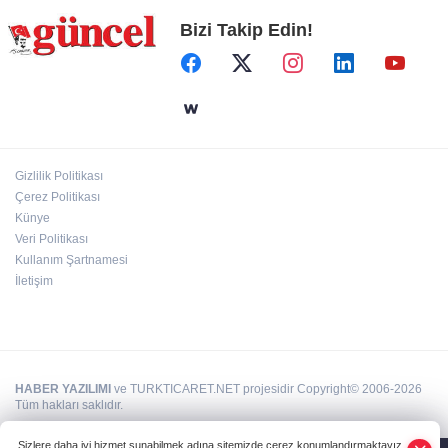
Bizi Takip Edin!
Koruma altındaki çocuklar sporla buluşuyor
24 kilo uyuşturucu ele geçirildi: 1 gözaltı
Gizlilik Politikası
Çerez Politikası
Hamileler denize veya havuza girebilir mi?
Künye
Veri Politikası
Kullanım Şartnamesi
İletişim
HABER YAZILIMI
ve TURKTICARET.NET projesidir Copyright© 2006-2026
Tüm hakları saklıdır.
Sizlere daha iyi hizmet sunabilmek adına sitemizde çerez konumlandırmaktayız.