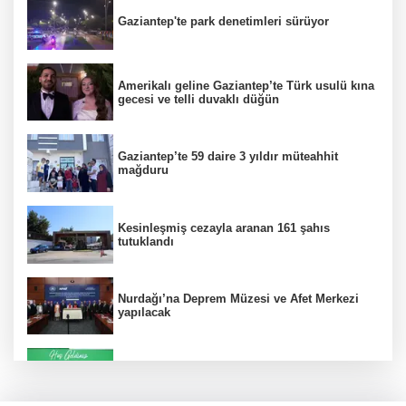
Gaziantep'te park denetimleri sürüyor
Amerikalı geline Gaziantep’te Türk usulü kına
gecesi ve telli duvaklı düğün
Gaziantep’te 59 daire 3 yıldır müteahhit
mağduru
Kesinleşmiş cezayla aranan 161 şahıs
tutuklandı
Nurdağı’na Deprem Müzesi ve Afet Merkezi
yapılacak
Konut projelerinde çifte sevinç