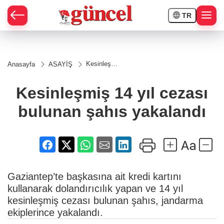
TR
Kesinleşmiş
Anasayfa
ASAYİŞ
14 yıl
cezası
bulunan
Kesinleşmiş 14 yıl cezası
şahıs
yakalandı
bulunan şahıs yakalandı
Gaziantep’te başkasına ait kredi kartını
kullanarak dolandırıcılık yapan ve 14 yıl
kesinleşmiş cezası bulunan şahıs, jandarma
ekiplerince yakalandı.