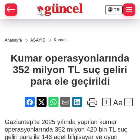
TR
Kumar
Anasayfa
ASAYİŞ
operasyonlarında
352 milyon TL
suç geliri para
Kumar operasyonlarında
ele geçirildi
352 milyon TL suç geliri
para ele geçirildi
Gaziantep’te 2025 yılında yapılan kumar
operasyonlarında 352 milyon 420 bin TL suç
geliri para ile 146 adet bilgisayar ve oyun