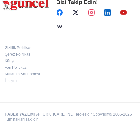
Bizi Takip Edin!
Hamileler denize veya havuza girebilir mi?
24 kilo uyuşturucu ele geçirildi: 1 gözaltı
Gizlilik Politikası
Çerez Politikası
Deri kanserleri erken teşhisle tedavi edilebilir
Künye
Veri Politikası
Kullanım Şartnamesi
İletişim
HABER YAZILIMI
ve TURKTICARET.NET projesidir Copyright© 2006-2026
Tüm hakları saklıdır.