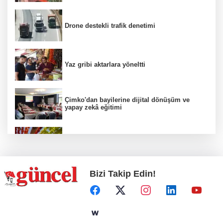
Drone destekli trafik denetimi
Yaz gribi aktarlara yöneltti
Çimko'dan bayilerine dijital dönüşüm ve
yapay zekâ eğitimi
Kurutmalık sezonu başladı
Bizi Takip Edin!
Hamileler denize veya havuza girebilir mi?
24 kilo uyuşturucu ele geçirildi: 1 gözaltı