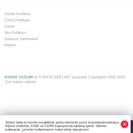
Gizlilik Politikası
Çerez Politikası
Deri kanserleri erken teşhisle tedavi edilebilir
Künye
Veri Politikası
Kullanım Şartnamesi
İletişim
HABER YAZILIMI
ve TURKTICARET.NET projesidir Copyright© 2006-2026
Tüm hakları saklıdır.
Sizlere daha iyi hizmet sunabilmek adına sitemizde çerez konumlandırmaktayız.
Kişisel verileriniz, KVKK ve GDPR kapsamında toplanıp işlenir. Sitemizi
kullanarak, çerezleri kullanmamızı kabul etmiş olacaksınız.