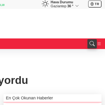
Hava Durumu
EUR
GBP
TR
0,18
55,1254
%0,32
64,3468
%0,38
Gaziantep
36 °
yordu
En Çok Okunan Haberler