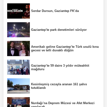
Serdar Dursun, Gaziantep FK’da
Gaziantep'te park denetimleri sürüyor
Amerikalı geline Gaziantep’te Türk usulü kına
gecesi ve telli duvaklı düğün
Gaziantep’te 59 daire 3 yıldır müteahhit
mağduru
Kesinleşmiş cezayla aranan 161 şahıs
tutuklandı
Nurdağı’na Deprem Müzesi ve Afet Merkezi
yapılacak