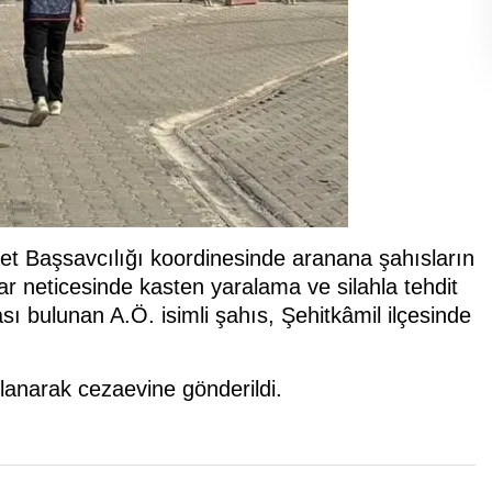
t Başsavcılığı koordinesinde aranana şahısların
r neticesinde kasten yaralama ve silahla tehdit
ı bulunan A.Ö. isimli şahıs, Şehitkâmil ilçesinde
klanarak cezaevine gönderildi.