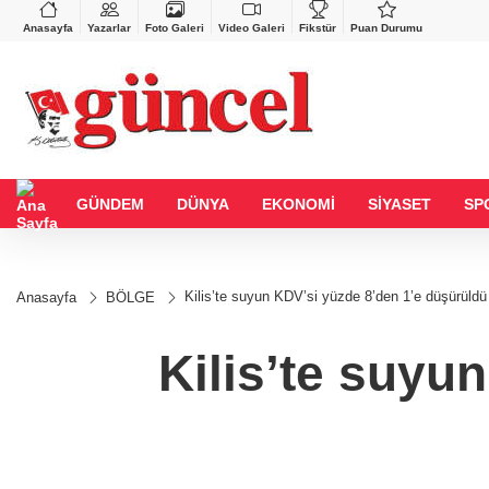
BGN
VND
%0,90
27,9743
%-0,22
0,0018
%0,32
Anasayfa
Yazarlar
Foto Galeri
Video Galeri
Fikstür
Puan Durumu
GÜNDEM
DÜNYA
EKONOMİ
SİYASET
SP
Kilis’te suyun KDV’si yüzde 8’den 1’e düşürüldü
Anasayfa
BÖLGE
Kilis’te suyu