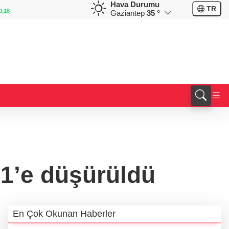
Hava Durumu
EUR
GBP
TR
0,18
55,1254
%0,32
64,3468
%0,38
Gaziantep
35 °
 1’e düşürüldü
En Çok Okunan Haberler