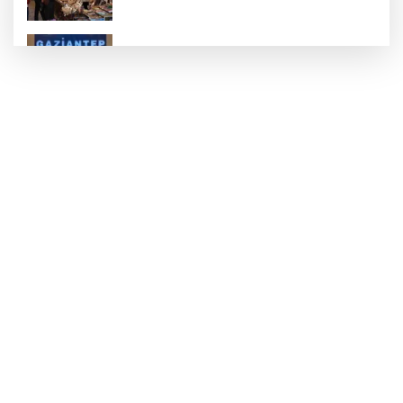
Silahlar ve tarihi eserler ele geçirildi
Dezavantajlı çocuklar Şehitkamil’de sporla
güçleniyor
Çocukken başladığı işinde yurt dışına açıldı
Hasan Celal Güzel Gençlik Merkezi’nde
eğitim ve sosyal yaşam bir arada