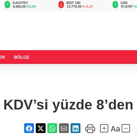
GAU/TRY
BIST 100
USD
6.660,55
%2,59
13.779,39
%-0,14
47,6787
%
OR
BÖLGE
n KDV’si yüzde 8’den