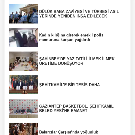
DÜLÜK BABA ZAVİYESİ VE TÜRBESİ ASIL
YERİNDE YENİDEN İNŞA EDİLECEK
Kadın kılığına girerek emekli polis
memuruna kurşun yağdırdı
ŞAHİNBEY'DE YAZ TATİLİ İLMEK İLMEK
ÜRETİME DÖNÜŞÜYOR
ŞEHİTKAMİL’E BİR TESİS DAHA
GAZİANTEP BASKETBOL, ŞEHİTKAMİL
BELEDİYESİ’NE EMANET
Bakırcılar Çarşısı’nda yoğunluk