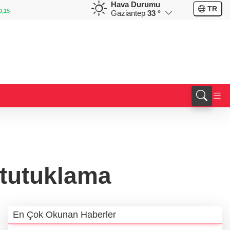
Hava Durumu
EUR
GBP
TR
0,15
55,1663
%0,31
64,3929
%0,38
Gaziantep
33 °
tutuklama
En Çok Okunan Haberler