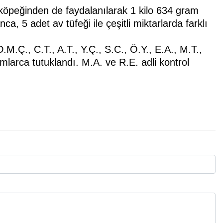
öpeğinden de faydalanılarak 1 kilo 634 gram
, 5 adet av tüfeği ile çeşitli miktarlarda farklı
M.Ç., C.T., A.T., Y.Ç., S.C., Ö.Y., E.A., M.T.,
amlarca tutuklandı. M.A. ve R.E. adli kontrol