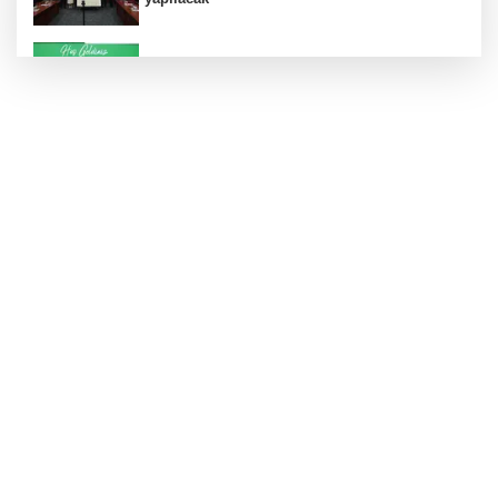
Konut projelerinde çifte sevinç
Koruma altındaki çocuklar sporla buluşuyor
24 kilo uyuşturucu ele geçirildi: 1 gözaltı
Hamileler denize veya havuza girebilir mi?