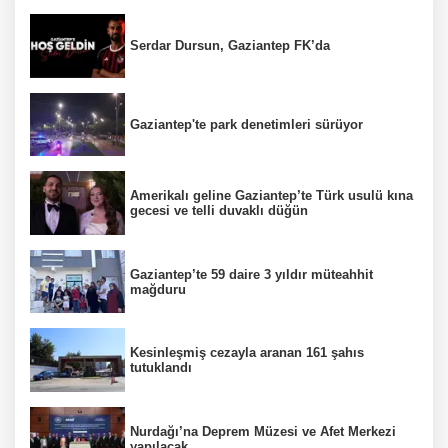
Serdar Dursun, Gaziantep FK’da
Gaziantep'te park denetimleri sürüyor
Amerikalı geline Gaziantep’te Türk usulü kına
gecesi ve telli duvaklı düğün
Gaziantep’te 59 daire 3 yıldır müteahhit
mağduru
Kesinleşmiş cezayla aranan 161 şahıs
tutuklandı
Nurdağı’na Deprem Müzesi ve Afet Merkezi
yapılacak