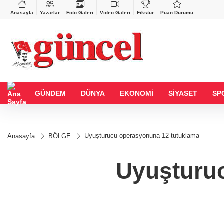
BGN
VND
%-0,02
27,9743
%-0,22
0,0018
%0,44
Anasayfa
Yazarlar
Foto Galeri
Video Galeri
Fikstür
Puan Durumu
GÜNDEM
DÜNYA
EKONOMİ
SİYASET
SP
Uyuşturucu operasyonuna 12 tutuklama
Anasayfa
BÖLGE
Uyuşturu