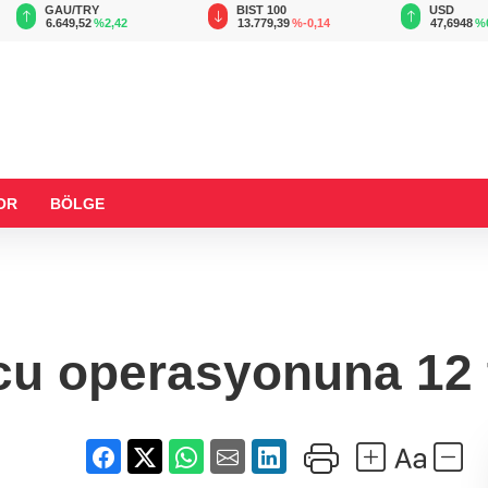
GAU/TRY
BIST 100
USD
6.649,52
%2,42
13.779,39
%-0,14
47,6948
%
OR
BÖLGE
cu operasyonuna 12 