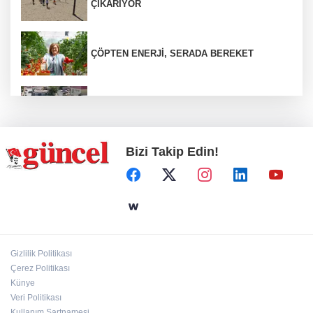
ÇIKARIYOR
ÇÖPTEN ENERJİ, SERADA BEREKET
Araban’a ilk sıcak asfalt
Bizi Takip Edin!
8 buçuk kilo uyuşturucu ele geçirildi: 3
gözaltı
Son kullanma tarihi geçmiş ürünlere geçit
yok
Gizlilik Politikası
Çerez Politikası
Tarihe meydan okuyan köprü
Künye
Veri Politikası
Kullanım Şartnamesi