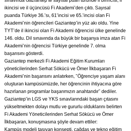
sınavında Gaziantep’te sayısal puan türünde il birincisi, il
ikincisi ve il üçüncüsü Fi Akademi’den çıktı. Sayısal
puanda Türkiye 36.’sı, 61’incisi ve 65.’incisi olan Fi
Akademi’nin öğrencileri Gaziantep’in yüz akı oldu. Yine
TYT’de il ikincisi olan Fi Akademi öğrencisi ülke genelinde
146. oldu. Dil sınavında da büyük bir başarıya imza atan Fi
Akademi’nin öğrencisi Türkiye genelinde 7. olma
başarısını gösterdi.
Gaziantep merkezli Fi Akademi Eğitim Kurumları
yöneticilerinden Serhat Sökücü ve Ömer İlkbaşaran Fi
Akademi’nin başarısını anlatırken, "Öğrenciye yaşam alanı
oluşturan kampüsümüzde, her öğrencinin ihtiyacına göre
hazırlanan programlar başarımızın anahtarıdır" dediler.
Gaziantep’in LGS ve YKS sınavlarındaki başarı çıtasını
yükseltmekten dolayı mutlu ve gururlu olduklarını belirten
Fi Akademi Yöneticilerinden Serhat Sökücü ve Ömer
İlkbaşaran, konuşmasına şöyle devam ettiler:
Kampüs modeli taşıyan konsepti, çağdaş ve tekno eğitim