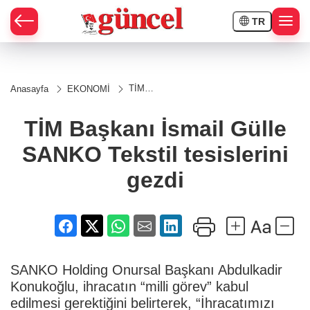
TR
TİM
Anasayfa
EKONOMİ
Başkanı
İsmail
Gülle
TİM Başkanı İsmail Gülle
SANKO
Tekstil
SANKO Tekstil tesislerini
tesislerini
gezdi
gezdi
SANKO Holding Onursal Başkanı Abdulkadir
Konukoğlu, ihracatın “milli görev” kabul
edilmesi gerektiğini belirterek, “İhracatımızı