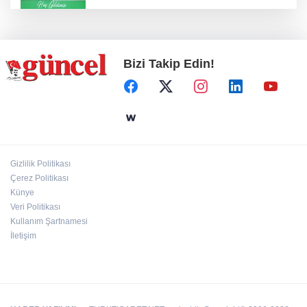
Konut projelerinde çifte sevinç
Bizi Takip Edin!
Koruma altındaki çocuklar sporla buluşuyor
24 kilo uyuşturucu ele geçirildi: 1 gözaltı
Gizlilik Politikası
Çerez Politikası
Hamileler denize veya havuza girebilir mi?
Künye
Veri Politikası
Kullanım Şartnamesi
İletişim