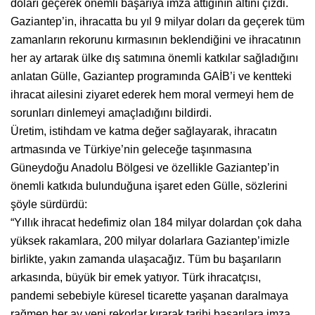
doları geçerek önemli başarıya imza attığının altını çizdi.
Gaziantep’in, ihracatta bu yıl 9 milyar doları da geçerek tüm
zamanların rekorunu kırmasının beklendiğini ve ihracatının
her ay artarak ülke dış satımına önemli katkılar sağladığını
anlatan Gülle, Gaziantep programında GAİB’i ve kentteki
ihracat ailesini ziyaret ederek hem moral vermeyi hem de
sorunları dinlemeyi amaçladığını bildirdi.
Üretim, istihdam ve katma değer sağlayarak, ihracatın
artmasında ve Türkiye’nin geleceğe taşınmasına
Güneydoğu Anadolu Bölgesi ve özellikle Gaziantep’in
önemli katkıda bulunduğuna işaret eden Gülle, sözlerini
şöyle sürdürdü:
“Yıllık ihracat hedefimiz olan 184 milyar dolardan çok daha
yüksek rakamlara, 200 milyar dolarlara Gaziantep’imizle
birlikte, yakın zamanda ulaşacağız. Tüm bu başarıların
arkasında, büyük bir emek yatıyor. Türk ihracatçısı,
pandemi sebebiyle küresel ticarette yaşanan daralmaya
rağmen her ay yeni rekorlar kırarak tarihi başarılara imza