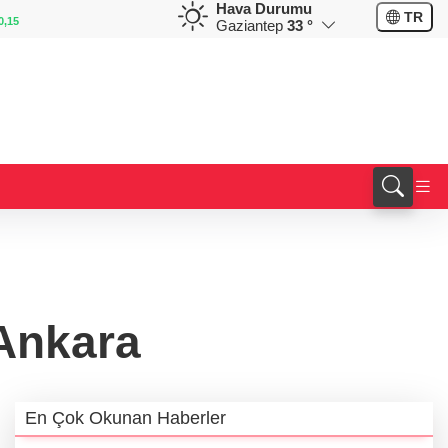
Hava Durumu
EUR
GBP
TR
0,15
55,1839
%0,33
64,3972
%0,39
Gaziantep
33 °
 Ankara
En Çok Okunan Haberler