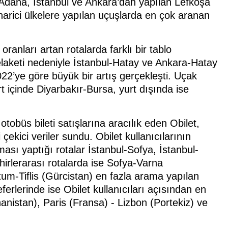
a Adana, İstanbul ve Ankara’dan yapılan Lefkoşa
 harici ülkelere yapılan uçuşlarda en çok aranan
oranları artan rotalarda farklı bir tablo
laketi nedeniyle İstanbul-Hatay ve Ankara-Hatay
022’ye göre büyük bir artış gerçekleşti. Uçak
t içinde Diyarbakır-Bursa, yurt dışında ise
otobüs bileti satışlarına aracılık eden Obilet,
 çekici veriler sundu. Obilet kullanıcılarının
ması yaptığı rotalar İstanbul-Sofya, İstanbul-
hirlerarası rotalarda ise Sofya-Varna
um-Tiflis (Gürcistan) en fazla arama yapılan
eferlerinde ise Obilet kullanıcıları açısından en
nanistan), Paris (Fransa) - Lizbon (Portekiz) ve