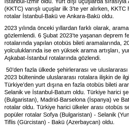
İstanbul-İzmir oldu. Yurt dışı uçuşlarda sırasıyl
(KKTC) varışlı uçuşlar ilk 3’te yer alırken, KKTC
rotalar İstanbul-Bakü ve Ankara-Bakü oldu.
2023 yılında önceki yıllardan farklı olarak, arama 
gözlemlendi. 6 Şubat 2023’te yaşanan deprem fe
rotalarında yapılan otobüs bileti aramalarında, 2
yolculuklarında ise en yüksek arama artışları, yur
Aşkabat-İstanbul rotalarında gözlendi.
50’den fazla ülkede şehirlerarası ve uluslararası 
2023 bülteninde uluslararası rotalara ilişkin de ilgi
Türkiye’den yurt dışına en fazla otobüs bileti ara
Selanik ve İstanbul-Batum oldu. Türkiye harici şe
(Bulgaristan), Madrid-Barselona (İspanya) ve Bat
rotalar oldu. Türkiye harici ülkeler arası otobüs s
popüler rotalar Sofya (Bulgaristan) - Selanik (Yu
Tiflis (Gürcistan) - Bakü (Azerbaycan) oldu.