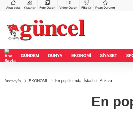
BGN
VND
%-0,02
27,9743
%-0,22
0,0018
%0,22
Anasayfa
Yazarlar
Foto Galeri
Video Galeri
Fikstür
Puan Durumu
GÜNDEM
DÜNYA
EKONOMİ
SİYASET
SP
En popüler rota: İstanbul- Ankara
Anasayfa
EKONOMİ
En pop