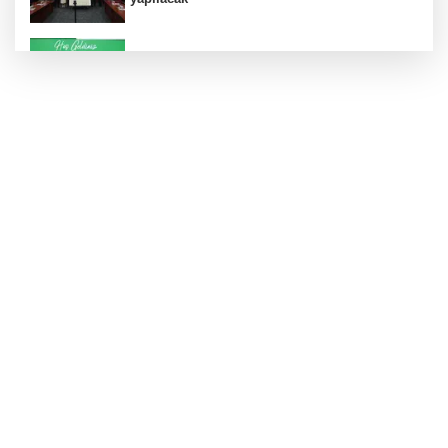
Konut projelerinde çifte sevinç
Koruma altındaki çocuklar sporla buluşuyor
24 kilo uyuşturucu ele geçirildi: 1 gözaltı
Hamileler denize veya havuza girebilir mi?