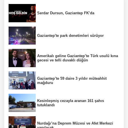
Serdar Dursun, Gaziantep FK’da
Gaziantep'te park denetimleri sürüyor
Amerikalı geline Gaziantep’te Türk usulü kına
gecesi ve telli duvaklı düğün
Gaziantep’te 59 daire 3 yıldır müteahhit
mağduru
Kesinleşmiş cezayla aranan 161 şahıs
tutuklandı
Nurdağı’na Deprem Müzesi ve Afet Merkezi
yapılacak