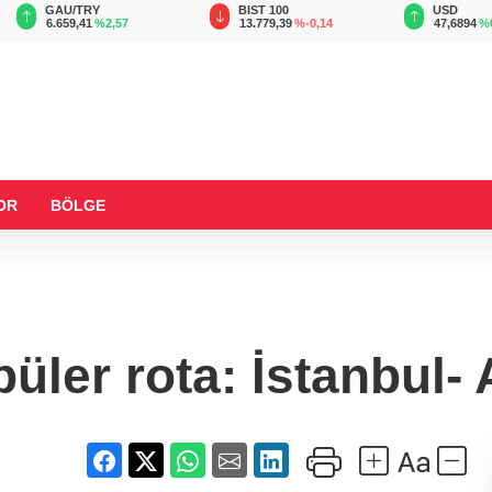
GAU/TRY
BIST 100
USD
6.659,41
%2,57
13.779,39
%-0,14
47,6894
%
OR
BÖLGE
üler rota: İstanbul-