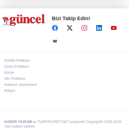
yapılacak
Bizi Takip Edin!
Define avcıları yakalandı
Emre Bildirici ve Emine Koruer’in mutlu
günü
Gizlilik Politikası
Hasan Celal Güzel Gençlik Merkezi’nde
Çerez Politikası
eğitim ve sosyal yaşam bir arada
Künye
Veri Politikası
Kullanım Şartnamesi
İletişim
HABER YAZILIMI
ve TURKTICARET.NET projesidir Copyright© 2006-2026
Tüm hakları saklıdır.