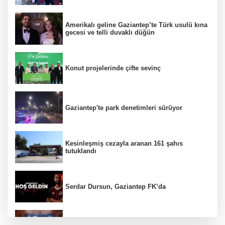
Amerikalı geline Gaziantep’te Türk usulü kına
gecesi ve telli duvaklı düğün
Konut projelerinde çifte sevinç
Gaziantep'te park denetimleri sürüyor
Kesinleşmiş cezayla aranan 161 şahıs
tutuklandı
Serdar Dursun, Gaziantep FK’da
Nurdağı’na Deprem Müzesi ve Afet Merkezi