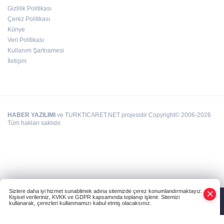
Gizlilik Politikası
Çerez Politikası
Silahlı kavga: 1 ağır yaralı
Künye
Veri Politikası
Kullanım Şartnamesi
İletişim
HABER YAZILIMI
ve TURKTICARET.NET projesidir Copyright© 2006-2026
Tüm hakları saklıdır.
Sizlere daha iyi hizmet sunabilmek adına sitemizde çerez konumlandırmaktayız.
Kişisel verileriniz, KVKK ve GDPR kapsamında toplanıp işlenir. Sitemizi
kullanarak, çerezleri kullanmamızı kabul etmiş olacaksınız.
Anasayfa
Haber Ara
Yazarlar