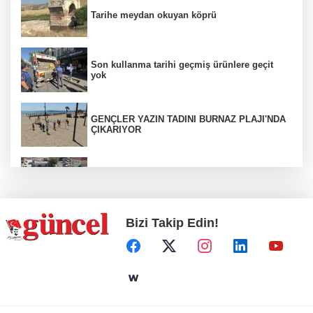
Tarihe meydan okuyan köprü
Son kullanma tarihi geçmiş ürünlere geçit
yok
GENÇLER YAZIN TADINI BURNAZ PLAJI'NDA
ÇIKARIYOR
Araban’a ilk sıcak asfalt
Bizi Takip Edin!
Otoyolda plaka gizleyerek seyreden araca 140
bin TL ceza
ÇÖPTEN ENERJİ, SERADA BEREKET