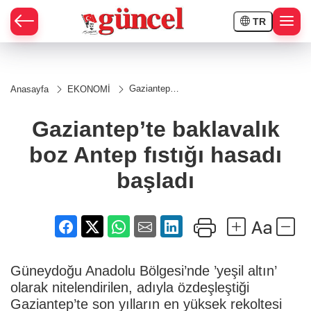
TR
Gaziantep’te
Anasayfa
EKONOMİ
baklavalık
boz Antep
fıstığı
Gaziantep’te baklavalık
hasadı
başladı
boz Antep fıstığı hasadı
başladı
Güneydoğu Anadolu Bölgesi’nde ’yeşil altın’
olarak nitelendirilen, adıyla özdeşleştiği
Gaziantep’te son yılların en yüksek rekoltesi