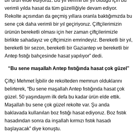
bir ürün elde ediyoruz. Bu yıl verimli bir yıl olduğu için bu
verimli yılda hasat da tüm güzelliğiyle devam ediyor.
Rekolte açısından da geçmiş yıllara oranla baktığımızda bu
sene çok daha verimli bir yıl geçiriyoruz. Çiftçilerimizin
ürünün bereketli olması için her zaman çiftçilerimizle
birlikte sahadayız ve çiftçimizin emrindeyiz. Bereketli bir yıl,
bereketli bir sezon, bereketli bir Gaziantep ve bereketli bir
Antep fıstığı bahçesinde hasat yapılıyor” dedi.
“Bu sene maşallah Antep fıstığında hasat çok güzel”
Çiftçi Mehmet İşbilir de rekolteden memnun olduklarını
belirterek, “Bu sene maşallah Antep fıstığında hasat çok
güzel. 50 yaşındayım ilk defa bu kadar ürün elde ettik.
Maşallah bu sene çok güzel rekolte var. Şu anda
baklavada kullanılan boz fıstığı hasat ediyoruz. Boz fıstık
hasadından sonra da inşallah kırmızı fıstık hasadı
başlayacak” diye konuştu.