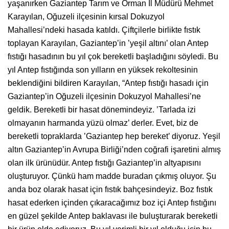
yaşanırken Gaziantep Tarım ve Orman İl Müdürü Mehmet
Karayılan, Oğuzeli ilçesinin kırsal Dokuzyol
Mahallesi’ndeki hasada katıldı. Çiftçilerle birlikte fıstık
toplayan Karayılan, Gaziantep’in ’yeşil altını’ olan Antep
fıstığı hasadının bu yıl çok bereketli başladığını söyledi. Bu
yıl Antep fıstığında son yılların en yüksek rekoltesinin
beklendiğini bildiren Karayılan, “Antep fıstığı hasadı için
Gaziantep’in Oğuzeli ilçesinin Dokuzyol Mahallesi’ne
geldik. Bereketli bir hasat dönemindeyiz. ’Tarlada izi
olmayanın harmanda yüzü olmaz’ derler. Evet, biz de
bereketli topraklarda ’Gaziantep hep bereket’ diyoruz. Yeşil
altın Gaziantep’in Avrupa Birliği’nden coğrafi işaretini almış
olan ilk ürünüdür. Antep fıstığı Gaziantep’in altyapısını
oluşturuyor. Çünkü ham madde buradan çıkmış oluyor. Şu
anda boz olarak hasat için fıstık bahçesindeyiz. Boz fıstık
hasat ederken içinden çıkaracağımız boz içi Antep fıstığını
en güzel şekilde Antep baklavası ile buluşturarak bereketli