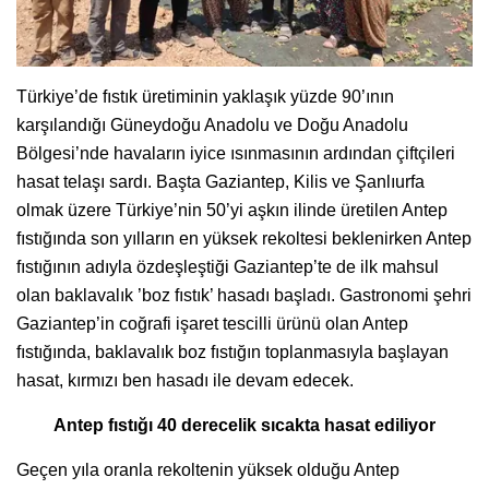
Türkiye’de fıstık üretiminin yaklaşık yüzde 90’ının
karşılandığı Güneydoğu Anadolu ve Doğu Anadolu
Bölgesi’nde havaların iyice ısınmasının ardından çiftçileri
hasat telaşı sardı. Başta Gaziantep, Kilis ve Şanlıurfa
olmak üzere Türkiye’nin 50’yi aşkın ilinde üretilen Antep
fıstığında son yılların en yüksek rekoltesi beklenirken Antep
fıstığının adıyla özdeşleştiği Gaziantep’te de ilk mahsul
olan baklavalık ’boz fıstık’ hasadı başladı. Gastronomi şehri
Gaziantep’in coğrafi işaret tescilli ürünü olan Antep
fıstığında, baklavalık boz fıstığın toplanmasıyla başlayan
hasat, kırmızı ben hasadı ile devam edecek.
Antep fıstığı 40 derecelik sıcakta hasat ediliyor
Geçen yıla oranla rekoltenin yüksek olduğu Antep