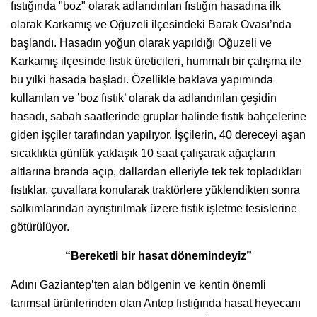
fıstığında "boz" olarak adlandırılan fıstığın hasadına ilk
olarak Karkamış ve Oğuzeli ilçesindeki Barak Ovası’nda
başlandı. Hasadın yoğun olarak yapıldığı Oğuzeli ve
Karkamış ilçesinde fıstık üreticileri, hummalı bir çalışma ile
bu yılki hasada başladı. Özellikle baklava yapımında
kullanılan ve ’boz fıstık’ olarak da adlandırılan çeşidin
hasadı, sabah saatlerinde gruplar halinde fıstık bahçelerine
giden işçiler tarafından yapılıyor. İşçilerin, 40 dereceyi aşan
sıcaklıkta günlük yaklaşık 10 saat çalışarak ağaçların
altlarına branda açıp, dallardan elleriyle tek tek topladıkları
fıstıklar, çuvallara konularak traktörlere yüklendikten sonra
salkımlarından ayrıştırılmak üzere fıstık işletme tesislerine
götürülüyor.
“Bereketli bir hasat dönemindeyiz”
Adını Gaziantep’ten alan bölgenin ve kentin önemli
tarımsal ürünlerinden olan Antep fıstığında hasat heyecanı