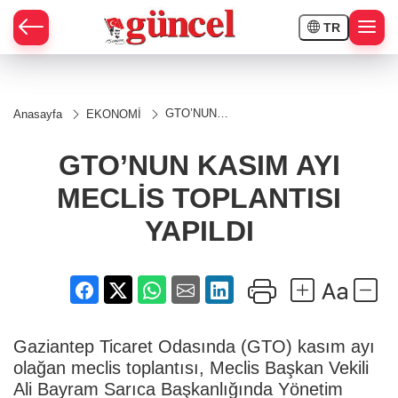
TR
GTO’NUN
Anasayfa
EKONOMİ
KASIM AYI
MECLİS
TOPLANTISI
GTO’NUN KASIM AYI
YAPILDI
MECLİS TOPLANTISI
YAPILDI
Gaziantep Ticaret Odasında (GTO) kasım ayı
olağan meclis toplantısı, Meclis Başkan Vekili
Ali Bayram Sarıca Başkanlığında Yönetim