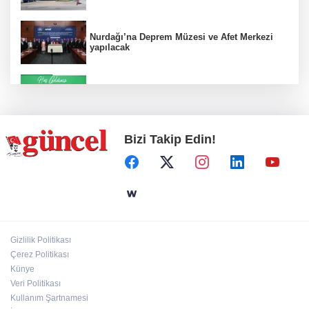
Nurdağı’na Deprem Müzesi ve Afet Merkezi
yapılacak
Konut projelerinde çifte sevinç
Bizi Takip Edin!
Koruma altındaki çocuklar sporla buluşuyor
24 kilo uyuşturucu ele geçirildi: 1 gözaltı
Gizlilik Politikası
Çerez Politikası
Hamileler denize veya havuza girebilir mi?
Künye
Veri Politikası
Kullanım Şartnamesi