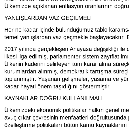
Ülkemizde açıklanan enflasyon oranlarının doğrul
YANLIŞLARDAN VAZ GEÇİLMELİ
Her ne kadar içinde bulunduğumuz tablo karamsa
temel yanlışlardan vaz geçmekle başlayacaktır. B
2017 yılında gerçekleşen Anayasa değişikliği ile c
ilkesi ilga edilmiş, parlamenter sistem zayıflatılmı
Ülkenin kaderini belirleyen tüm karar alma süreçle
kurumlardan alınmış, demokratik tartışma süreçle
toplanmıştır. Yaşanan gelişmeler, yasama ve yürü
kadar hayati önem taşıdığını göstermiştir.
KAYNAKLAR DOĞRU KULLANILMALI
Ülkemizdeki ekonomik politikalar halkın genel men
avuç çıkar çevresinin menfaatleri doğrultusunda
özelleştirme politikaları bütün kamu kaynaklarını 