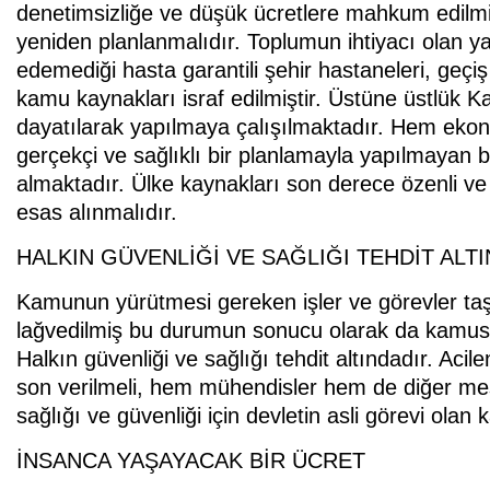
denetimsizliğe ve düşük ücretlere mahkum edilmiş
yeniden planlanmalıdır. Toplumun ihtiyacı olan ya
edemediği hasta garantili şehir hastaneleri, geçiş g
kamu kaynakları israf edilmiştir. Üstüne üstlük K
dayatılarak yapılmaya çalışılmaktadır. Hem eko
gerçekçi ve sağlıklı bir planlamayla yapılmayan b
almaktadır. Ülke kaynakları son derece özenli ve pl
esas alınmalıdır.
HALKIN GÜVENLİĞİ VE SAĞLIĞI TEHDİT ALT
Kamunun yürütmesi gereken işler ve görevler taş
lağvedilmiş bu durumun sonucu olarak da kamusa
Halkın güvenliği ve sağlığı tehdit altındadır. Aci
son verilmeli, hem mühendisler hem de diğer mesle
sağlığı ve güvenliği için devletin asli görevi ola
İNSANCA YAŞAYACAK BİR ÜCRET