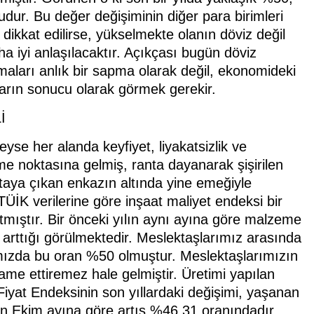
dur. Bu değer değişiminin diğer para birimleri
dikkat edilirse, yükselmekte olanın döviz değil
a iyi anlaşılacaktır. Açıkçası bugün döviz
aları anlık bir sapma olarak değil, ekonomideki
ların sonucu olarak görmek gerekir.
İ
se her alanda keyfiyet, liyakatsizlik ve
e noktasına gelmiş, ranta dayanarak şişirilen
taya çıkan enkazın altında yine emeğiyle
. TÜİK verilerine göre inşaat maliyet endeksi bir
tmıştır. Bir önceki yılın aynı ayına göre malzeme
 arttığı görülmektedir. Meslektaşlarımız arasında
ımızda bu oran %50 olmuştur. Meslektaşlarımızın
ame ettiremez hale gelmiştir. Üretimi yapılan
 Fiyat Endeksinin son yıllardaki değişimi, yaşanan
yılın Ekim ayına göre artış %46,31 oranındadır.