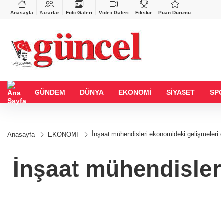
VND
GAU/TRY
%-0,22
0,0018
%0,32
6.660,55
%2,59
Anasayfa
Yazarlar
Foto Galeri
Video Galeri
Fikstür
Puan Durumu
GÜNDEM
DÜNYA
EKONOMİ
SİYASET
SP
İnşaat mühendisleri ekonomideki gelişmeleri 
Anasayfa
EKONOMİ
İnşaat mühendisler