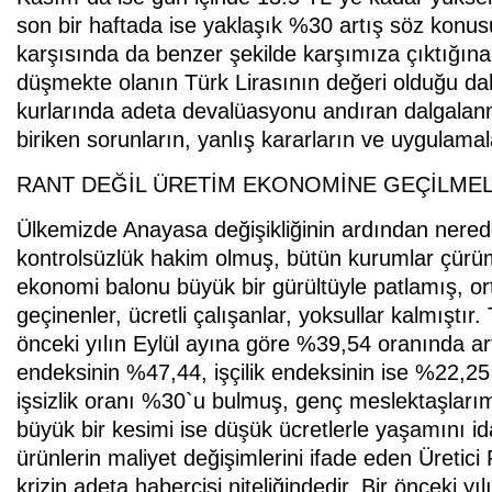
son bir haftada ise yaklaşık %30 artış söz konusu
karşısında da benzer şekilde karşımıza çıktığına 
düşmekte olanın Türk Lirasının değeri olduğu dah
kurlarında adeta devalüasyonu andıran dalgalanm
biriken sorunların, yanlış kararların ve uygulama
RANT DEĞİL ÜRETİM EKONOMİNE GEÇİLMEL
Ülkemizde Anayasa değişikliğinin ardından neredey
kontrolsüzlük hakim olmuş, bütün kurumlar çürüm
ekonomi balonu büyük bir gürültüyle patlamış, or
geçinenler, ücretli çalışanlar, yoksullar kalmıştır
önceki yılın Eylül ayına göre %39,54 oranında ar
endeksinin %47,44, işçilik endeksinin ise %22,25
işsizlik oranı %30`u bulmuş, genç meslektaşlar
büyük bir kesimi ise düşük ücretlerle yaşamını id
ürünlerin maliyet değişimlerini ifade eden Üretici
krizin adeta habercisi niteliğindedir. Bir önceki 