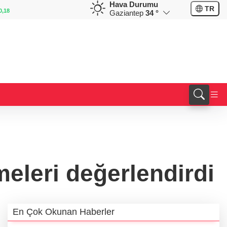
Hava Durumu
GBP
CHF
TR
0,32
64,3468
%0,38
59,0083
%0,82
Gaziantep
34 °
eleri değerlendirdi
En Çok Okunan Haberler