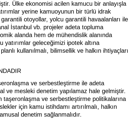
tir. Ülke ekonomisi acilen kamucu bir anlayışla
tırımlar yerine kamuoyunun bir türlü idrak
arantili otoyollar, yolcu garantili havaalanları ile
anal İstanbul vb. projeler adeta topluma
nomik alanda hem de mühendislik alanında
u yatırımlar geleceğimizi ipotek altına
anlı kullanılmalı, bilimsellik ve halkın ihtiyaçları
INDADIR
eronlaşma ve serbestleştirme ile adeta
l ve mesleki denetim yapılamaz hale gelmiştir.
len taşeronlaşma ve serbestleştirme politikalarına
kler için kamu istihdamı artırılmalı, halkın
n kamusal denetim sağlanmalıdır.