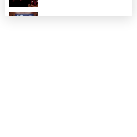
Nurdağı’na Deprem Müzesi ve Afet Merkezi
yapılacak
Define avcıları yakalandı
Emre Bildirici ve Emine Koruer’in mutlu
günü
Hasan Celal Güzel Gençlik Merkezi’nde
eğitim ve sosyal yaşam bir arada