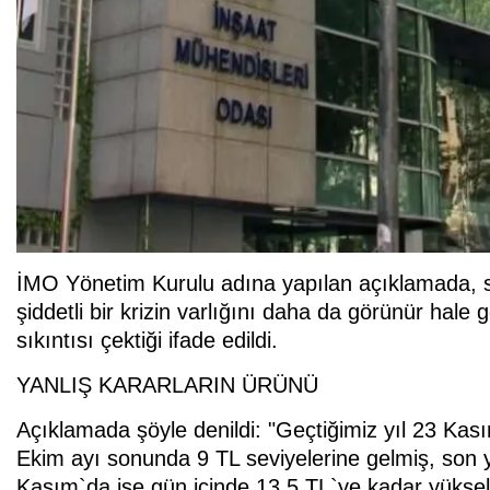
İMO Yönetim Kurulu adına yapılan açıklamada, s
şiddetli bir krizin varlığını daha da görünür hal
sıkıntısı çektiği ifade edildi.
YANLIŞ KARARLARIN ÜRÜNÜ
Açıklamada şöyle denildi: "Geçtiğimiz yıl 23 Kası
Ekim ayı sonunda 9 TL seviyelerine gelmiş, son 
Kasım`da ise gün içinde 13.5 TL`ye kadar yükselm