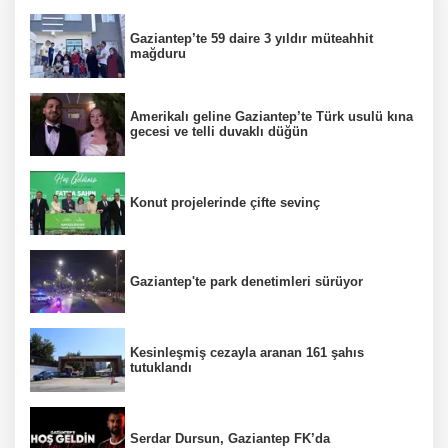
Gaziantep’te 59 daire 3 yıldır müteahhit
mağduru
Amerikalı geline Gaziantep’te Türk usulü kına
gecesi ve telli duvaklı düğün
Konut projelerinde çifte sevinç
Gaziantep'te park denetimleri sürüyor
Kesinleşmiş cezayla aranan 161 şahıs
tutuklandı
Serdar Dursun, Gaziantep FK’da