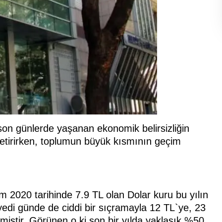
on günlerde yaşanan ekonomik belirsizliğin
e getirirken, toplumun büyük kısmının geçim
m 2020 tarihinde 7.9 TL olan Dolar kuru bu yılın
yedi günde de ciddi bir sıçramayla 12 TL`ye, 23
iştir. Görünen o ki son bir yılda yaklaşık %50,