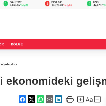
BIST 100
USD
EUR
13.779,39
%-0,14
47,6787
%0,18
55,1254
%
OR
BÖLGE
değerlendirdi
i ekonomideki gelişm