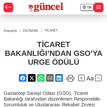
TR
TİCARET
Anasayfa
EKONOMİ
BAKANLIĞI’NDAN
GSO’YA URGE
ÖDÜLÜ
TİCARET
BAKANLIĞI’NDAN GSO’YA
URGE ÖDÜLÜ
Gaziantep Sanayi Odası (GSO), Ticaret
Bakanlığı tarafından düzenlenen Responsible-
Sorumluluk ve Uluslararası Rekabet Zirvesi