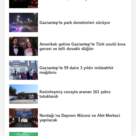
Gaziantep'te park denetimleri sürüyor
Amerikalı geline Gaziantep’te Türk usulü kına
gecesi ve telli duvaklı düğün
Gaziantep’te 59 daire 3 yıldır müteahhit
mağduru
Kesinleşmiş cezayla aranan 161 şahıs
tutuklandı
Nurdağı’na Deprem Müzesi ve Afet Merkezi
yapılacak