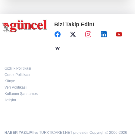
Konut projelerinde çifte sevinç
Bizi Takip Edin!
Koruma altındaki çocuklar sporla buluşuyor
24 kilo uyuşturucu ele geçirildi: 1 gözaltı
Gizlilik Politikası
Çerez Politikası
Hamileler denize veya havuza girebilir mi?
Künye
Veri Politikası
Kullanım Şartnamesi
İletişim
HABER YAZILIMI
ve TURKTICARET.NET projesidir Copyright© 2006-2026