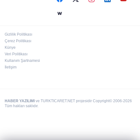
Dezavantajlı çocuklar Şehitkamil’de sporla
güçleniyor
Gizlilik Politikası
Çerez Politikası
Çocukken başladığı işinde yurt dışına açıldı
Künye
Veri Politikası
Kullanım Şartnamesi
İletişim
HABER YAZILIMI
ve TURKTICARET.NET projesidir Copyright© 2006-2026
Tüm hakları saklıdır.