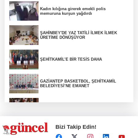
Kadın kılığına girerek emekli polis
memuruna kurşun yağdırdı
ŞAHİNBEY'DE YAZ TATİLİ İLMEK İLMEK
ÜRETİME DÖNÜŞÜYOR
ŞEHİTKAMİL’E BİR TESİS DAHA
GAZİANTEP BASKETBOL, ŞEHİTKAMİL
BELEDİYESİ’NE EMANET
Bakırcılar Çarşısı’nda yoğunluk
Bizi Takip Edin!
Silahlar ve tarihi eserler ele geçirildi