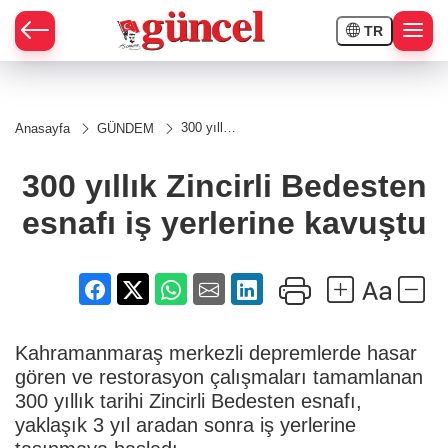
TR
300 yıllık
Anasayfa
GÜNDEM
Zincirli
Bedesten
esnafı iş
300 yıllık Zincirli Bedesten
yerlerine
kavuştu
esnafı iş yerlerine kavuştu
Kahramanmaraş merkezli depremlerde hasar
gören ve restorasyon çalışmaları tamamlanan
300 yıllık tarihi Zincirli Bedesten esnafı,
yaklaşık 3 yıl aradan sonra iş yerlerine