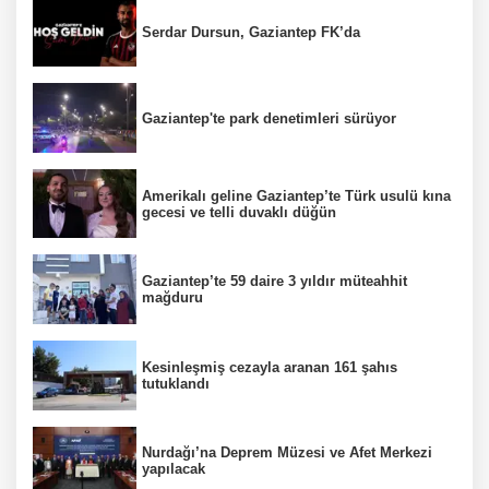
Serdar Dursun, Gaziantep FK’da
Gaziantep'te park denetimleri sürüyor
Amerikalı geline Gaziantep’te Türk usulü kına
gecesi ve telli duvaklı düğün
Gaziantep’te 59 daire 3 yıldır müteahhit
mağduru
Kesinleşmiş cezayla aranan 161 şahıs
tutuklandı
Nurdağı’na Deprem Müzesi ve Afet Merkezi
yapılacak