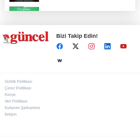
Konut projelerinde çifte sevinç
Bizi Takip Edin!
Koruma altındaki çocuklar sporla buluşuyor
24 kilo uyuşturucu ele geçirildi: 1 gözaltı
Gizlilik Politikası
Çerez Politikası
Hamileler denize veya havuza girebilir mi?
Künye
Veri Politikası
Kullanım Şartnamesi
İletişim