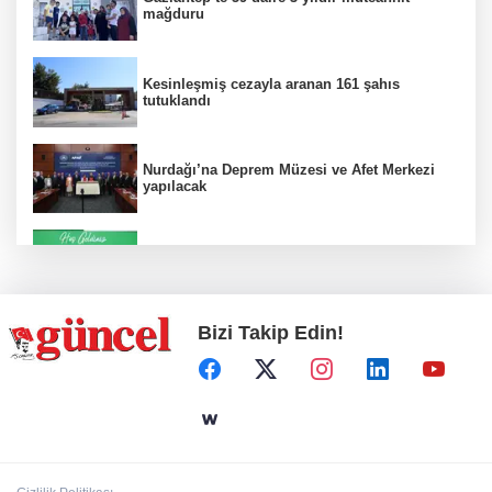
mağduru
Kesinleşmiş cezayla aranan 161 şahıs
tutuklandı
Nurdağı’na Deprem Müzesi ve Afet Merkezi
yapılacak
Konut projelerinde çifte sevinç
Bizi Takip Edin!
Koruma altındaki çocuklar sporla buluşuyor
24 kilo uyuşturucu ele geçirildi: 1 gözaltı