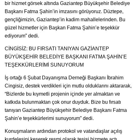
bir hizmet görsek altında Gaziantep Büyükşehir Belediye
Başkanı Fatma Şahin’in imzasını görüyoruz. Düztepe,
gençliğimizin, Gaziantep’in kadim mahallelerinden. Bu
güzel hizmetler için Başkan Fatma Şahin’e teşekkür
ediyorum” dedi.
CİNGİSİZ: BU FIRSATI TANIYAN GAZİANTEP
BÜYÜKŞEHİR BELEDİYE BAŞKANI FATMA ŞAHİN’E
TEŞEKKÜRLERİMİ SUNUYORUM
İş ortağı 6 Şubat Dayanışma Derneği Başkanı İbrahim
Cingisiz, destek verdikleri için mutlu olduklarını aktararak,
“Bizlerde bu kıymetli projenin içinde yer almaktan ve
katkıda bulunmaktan çok onur duyduk. Bize bu fırsatı
tanıyan Gaziantep Büyükşehir Belediye Başkanı Fatma
Şahin’e teşekkürlerimi sunuyorum” dedi.
Konuşmaların ardından protokol ve vatandaşlar açılış
kurdelesini keserek resmi olarak tesisi hizmete açtı.