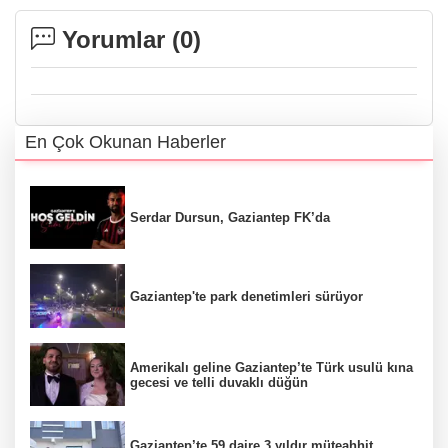
Yorumlar (
0
)
En Çok Okunan Haberler
Serdar Dursun, Gaziantep FK’da
Gaziantep'te park denetimleri sürüyor
Amerikalı geline Gaziantep’te Türk usulü kına
gecesi ve telli duvaklı düğün
Gaziantep’te 59 daire 3 yıldır müteahhit