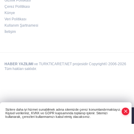
Gizlilik Politikası
Çerez Politikası
Hamileler denize veya havuza girebilir mi?
Künye
Veri Politikası
Kullanım Şartnamesi
İletişim
HABER YAZILIMI
ve TURKTICARET.NET projesidir Copyright© 2006-2026
Tüm hakları saklıdır.
Sizlere daha iyi hizmet sunabilmek adına sitemizde çerez konumlandırmaktayız.
Kişisel verileriniz, KVKK ve GDPR kapsamında toplanıp işlenir. Sitemizi
kullanarak, çerezleri kullanmamızı kabul etmiş olacaksınız.
Anasayfa
Haber Ara
Yazarlar