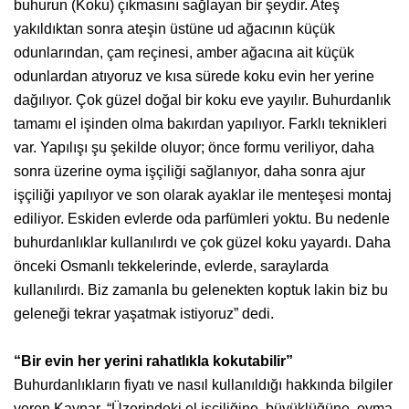
buhurun (Koku) çıkmasını sağlayan bir şeydir. Ateş
yakıldıktan sonra ateşin üstüne ud ağacının küçük
odunlarından, çam reçinesi, amber ağacına ait küçük
odunlardan atıyoruz ve kısa sürede koku evin her yerine
dağılıyor. Çok güzel doğal bir koku eve yayılır. Buhurdanlık
tamamı el işinden olma bakırdan yapılıyor. Farklı teknikleri
var. Yapılışı şu şekilde oluyor; önce formu veriliyor, daha
sonra üzerine oyma işçiliği sağlanıyor, daha sonra ajur
işçiliği yapılıyor ve son olarak ayaklar ile menteşesi montaj
ediliyor. Eskiden evlerde oda parfümleri yoktu. Bu nedenle
buhurdanlıklar kullanılırdı ve çok güzel koku yayardı. Daha
önceki Osmanlı tekkelerinde, evlerde, saraylarda
kullanılırdı. Biz zamanla bu gelenekten koptuk lakin biz bu
geleneği tekrar yaşatmak istiyoruz” dedi.
“Bir evin her yerini rahatlıkla kokutabilir”
Buhurdanlıkların fiyatı ve nasıl kullanıldığı hakkında bilgiler
veren Kaynar, “Üzerindeki el işçiliğine, büyüklüğüne, oyma