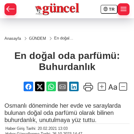
TR
En doğal
Anasayfa
GÜNDEM
oda
parfümü:
Buhurdanlık
En doğal oda parfümü:
Buhurdanlık
Osmanlı döneminde her evde ve saraylarda
bulunan doğal oda parfümü olarak bilinen
buhurdanlık, unutulmaya yüz tuttu.
Haber Giriş Tarihi: 20.02.2021 13:03
Haber Güncellenme Tarihi: 26.10.2023 14:47