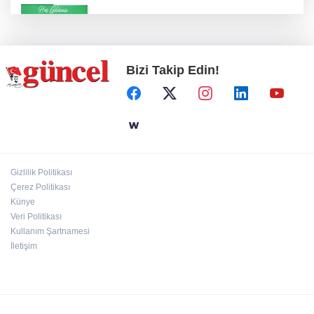
Konut projelerinde çifte sevinç
Bizi Takip Edin!
Koruma altındaki çocuklar sporla buluşuyor
24 kilo uyuşturucu ele geçirildi: 1 gözaltı
Gizlilik Politikası
Çerez Politikası
Hamileler denize veya havuza girebilir mi?
Künye
Veri Politikası
Kullanım Şartnamesi
İletişim