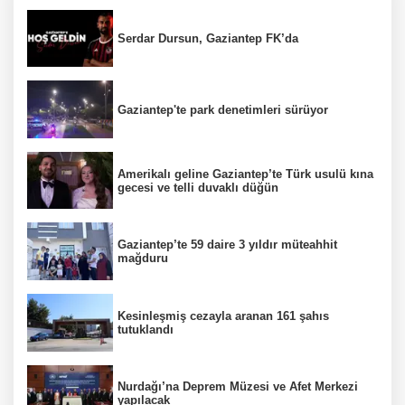
Serdar Dursun, Gaziantep FK’da
Gaziantep'te park denetimleri sürüyor
Amerikalı geline Gaziantep’te Türk usulü kına
gecesi ve telli duvaklı düğün
Gaziantep’te 59 daire 3 yıldır müteahhit
mağduru
Kesinleşmiş cezayla aranan 161 şahıs
tutuklandı
Nurdağı’na Deprem Müzesi ve Afet Merkezi
yapılacak