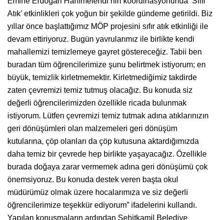
Emine Erdoğan Hanımefendi’nin koordinasyonunda ‘Sıfır
Atık’ etkinlikleri çok yoğun bir şekilde gündeme getirildi. Biz
yıllar önce başlattığımız MÖP projesini sıfır atık etkinliği ile
devam ettiriyoruz. Bugün yavrularımız ile birlikte kendi
mahallemizi temizlemeye gayret göstereceğiz. Tabii ben
buradan tüm öğrencilerimize şunu belirtmek istiyorum; en
büyük, temizlik kirletmemektir. Kirletmediğimiz takdirde
zaten çevremizi temiz tutmuş olacağız. Bu konuda siz
değerli öğrencilerimizden özellikle ricada bulunmak
istiyorum. Lütfen çevremizi temiz tutmak adına atıklarınızın
geri dönüşümleri olan malzemeleri geri dönüşüm
kutularına, çöp olanları da çöp kutusuna aktardığımızda
daha temiz bir çevrede hep birlikte yaşayacağız. Özellikle
burada doğaya zarar vermemek adına geri dönüşümü çok
önemsiyoruz. Bu konuda destek veren başta okul
müdürümüz olmak üzere hocalarımıza ve siz değerli
öğrencilerimize teşekkür ediyorum” ifadelerini kullandı.
Yapılan konuşmaların ardından Şehitkamil Belediye