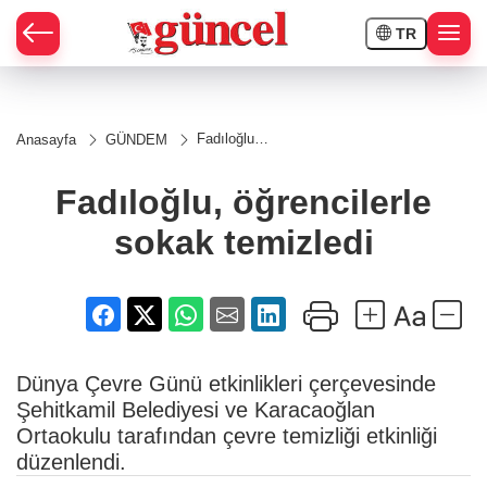
TR
Fadıloğlu,
Anasayfa
GÜNDEM
öğrencilerle
sokak
temizledi
Fadıloğlu, öğrencilerle
sokak temizledi
Dünya Çevre Günü etkinlikleri çerçevesinde
Şehitkamil Belediyesi ve Karacaoğlan
Ortaokulu tarafından çevre temizliği etkinliği
düzenlendi.