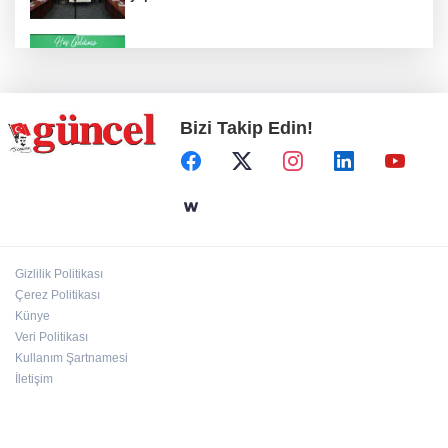
Konut projelerinde çifte sevinç
Bizi Takip Edin!
Koruma altındaki çocuklar sporla buluşuyor
24 kilo uyuşturucu ele geçirildi: 1 gözaltı
Gizlilik Politikası
Çerez Politikası
Hamileler denize veya havuza girebilir mi?
Künye
Veri Politikası
Kullanım Şartnamesi
İletişim