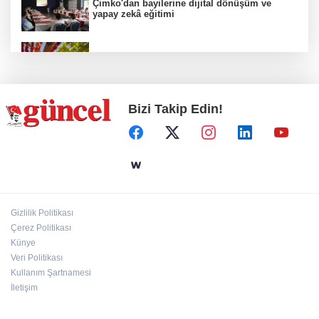
Çimko'dan bayilerine dijital dönüşüm ve
yapay zekâ eğitimi
Kurutmalık sezonu başladı
Bizi Takip Edin!
Hamileler denize veya havuza girebilir mi?
24 kilo uyuşturucu ele geçirildi: 1 gözaltı
Gizlilik Politikası
Çerez Politikası
Deri kanserleri erken teşhisle tedavi edilebilir
Künye
Veri Politikası
Kullanım Şartnamesi
İletişim