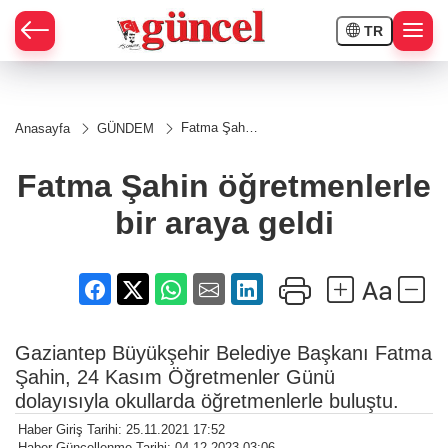
TR
Fatma Şahin
Anasayfa
GÜNDEM
öğretmenlerle
bir araya
geldi
Fatma Şahin öğretmenlerle
bir araya geldi
Gaziantep Büyükşehir Belediye Başkanı Fatma
Şahin, 24 Kasım Öğretmenler Günü
dolayısıyla okullarda öğretmenlerle buluştu.
Haber Giriş Tarihi: 25.11.2021 17:52
Haber Güncellenme Tarihi: 04.12.2023 03:06