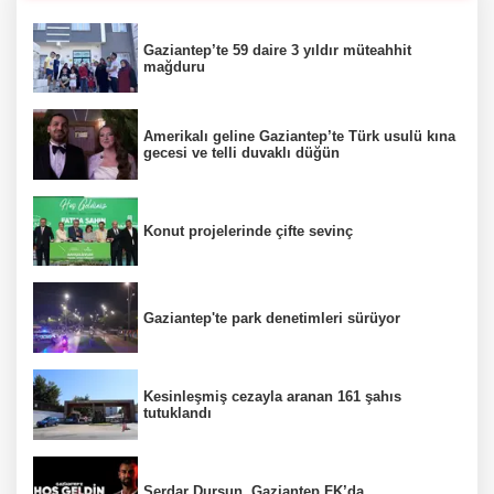
Gaziantep’te 59 daire 3 yıldır müteahhit
mağduru
Amerikalı geline Gaziantep’te Türk usulü kına
gecesi ve telli duvaklı düğün
Konut projelerinde çifte sevinç
Gaziantep'te park denetimleri sürüyor
Kesinleşmiş cezayla aranan 161 şahıs
tutuklandı
Serdar Dursun, Gaziantep FK’da