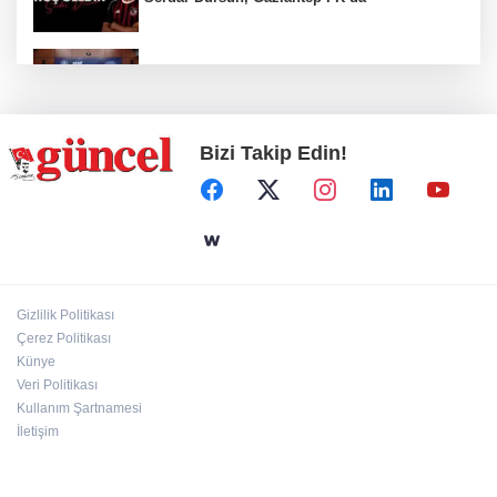
Nurdağı’na Deprem Müzesi ve Afet Merkezi
yapılacak
Bizi Takip Edin!
Define avcıları yakalandı
Emre Bildirici ve Emine Koruer’in mutlu
günü
Gizlilik Politikası
Hasan Celal Güzel Gençlik Merkezi’nde
Çerez Politikası
eğitim ve sosyal yaşam bir arada
Künye
Veri Politikası
Kullanım Şartnamesi
İletişim