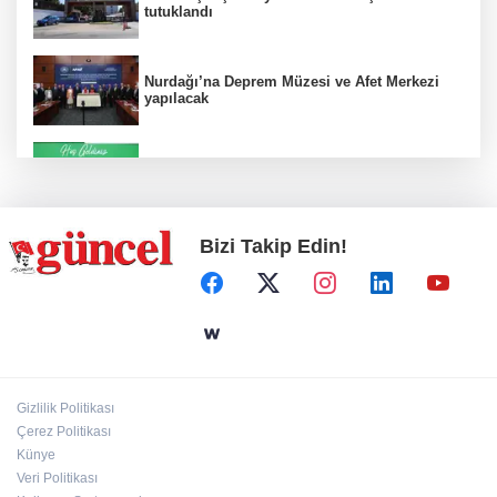
tutuklandı
Nurdağı’na Deprem Müzesi ve Afet Merkezi
yapılacak
Konut projelerinde çifte sevinç
Bizi Takip Edin!
Koruma altındaki çocuklar sporla buluşuyor
24 kilo uyuşturucu ele geçirildi: 1 gözaltı
Gizlilik Politikası
Çerez Politikası
Hamileler denize veya havuza girebilir mi?
Künye
Veri Politikası