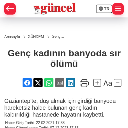
TR
Genç
Anasayfa
GÜNDEM
kadının
banyoda
sır
Genç kadının banyoda sır
ölümü
ölümü
Gaziantep’te, duş almak için girdiği banyoda
hareketsiz halde bulunan genç kadın
kaldırıldığı hastanede hayatını kaybetti.
Haber Giriş Tarihi: 22.02.2021 17:38
Haber Güncellenme Tarihi: 07.12.2023 17:33