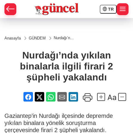
TR
Nurdağı’nda
Anasayfa
GÜNDEM
yıkılan
binalarla
ilgili firari 2
Nurdağı’nda yıkılan
şüpheli
yakalandı
binalarla ilgili firari 2
şüpheli yakalandı
Gaziantep’in Nurdağı ilçesinde depremde
yıkılan binalara yönelik soruşturma
çerçevesinde firari 2 şüpheli yakalandı.