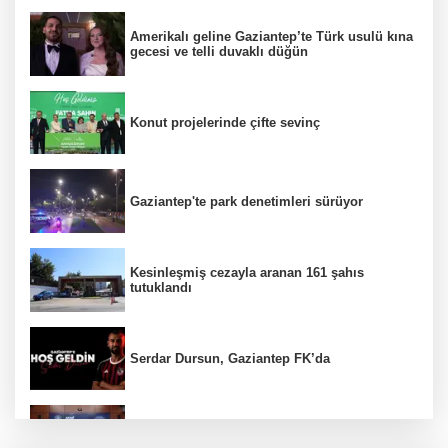
Amerikalı geline Gaziantep’te Türk usulü kına
gecesi ve telli duvaklı düğün
Konut projelerinde çifte sevinç
Gaziantep'te park denetimleri sürüyor
Kesinleşmiş cezayla aranan 161 şahıs
tutuklandı
Serdar Dursun, Gaziantep FK’da
Nurdağı’na Deprem Müzesi ve Afet Merkezi
yapılacak