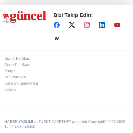
Bizi Takip Edin!
Define avcıları yakalandı
Emre Bildirici ve Emine Koruer’in mutlu
günü
Gizlilik Politikası
Hasan Celal Güzel Gençlik Merkezi’nde
Çerez Politikası
eğitim ve sosyal yaşam bir arada
Künye
Veri Politikası
Kullanım Şartnamesi
İletişim
HABER YAZILIMI
ve TURKTICARET.NET projesidir Copyright© 2006-2026
Tüm hakları saklıdır.