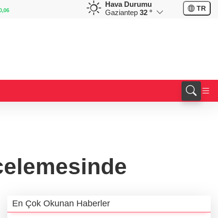
Hava Durumu
GBP
CHF
TR
%0,10
64,2178
%0,21
58,8381
%-0,15
Gaziantep
32 °
celemesinde
En Çok Okunan Haberler