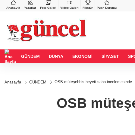
VND
GAU/TRY
626
%0,37
0,0018
%0,22
6.544,31
%0,74
Anasayfa
Yazarlar
Foto Galeri
Video Galeri
Fikstür
Puan Durumu
GÜNDEM
DÜNYA
EKONOMİ
SİYASET
SP
OSB müteşebbis heyeti saha incelemesinde
Anasayfa
GÜNDEM
OSB müteşe