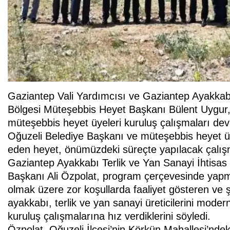
Gaziantep Vali Yardımcısı ve Gaziantep Ayakkabı
Bölgesi Müteşebbis Heyet Başkanı Bülent Uygur
müteşebbis heyet üyeleri kuruluş çalışmaları d
Oğuzeli Belediye Başkanı ve müteşebbis heyet ü
eden heyet, önümüzdeki süreçte yapılacak çalışm
Gaziantep Ayakkabı Terlik ve Yan Sanayi İhtisas
Başkanı Ali Özpolat, program çerçevesinde yapm
olmak üzere zor koşullarda faaliyet gösteren ve 
ayakkabı, terlik ve yan sanayi üreticilerini mod
kuruluş çalışmalarına hız verdiklerini söyledi.
Özpolat, Oğuzeli İlçesi’nin Körkün Mahallesi’ndek