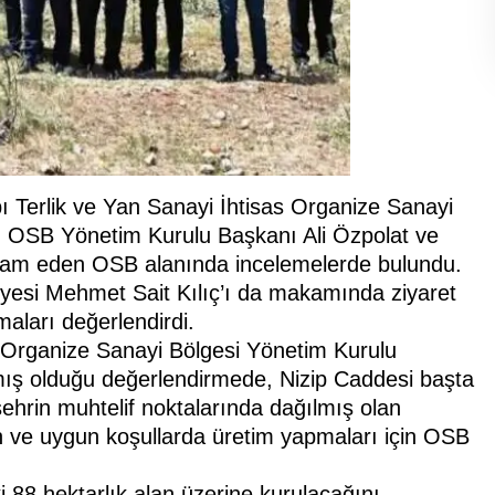
 Terlik ve Yan Sanayi İhtisas Organize Sanayi
, OSB Yönetim Kurulu Başkanı Ali Özpolat ve
evam eden OSB alanında incelemelerde bulundu.
yesi Mehmet Sait Kılıç’ı da makamında ziyaret
aları değerlendirdi.
 Organize Sanayi Bölgesi Yönetim Kurulu
ış olduğu değerlendirmede, Nizip Caddesi başta
şehrin muhtelif noktalarında dağılmış olan
ern ve uygun koşullarda üretim yapmaları için OSB
i 88 hektarlık alan üzerine kurulacağını