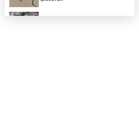
Araban’a ilk sıcak asfalt
Otoyolda plaka gizleyerek seyreden araca 140
bin TL ceza
ÇÖPTEN ENERJİ, SERADA BEREKET
Silahlı kavga: 1 ağır yaralı