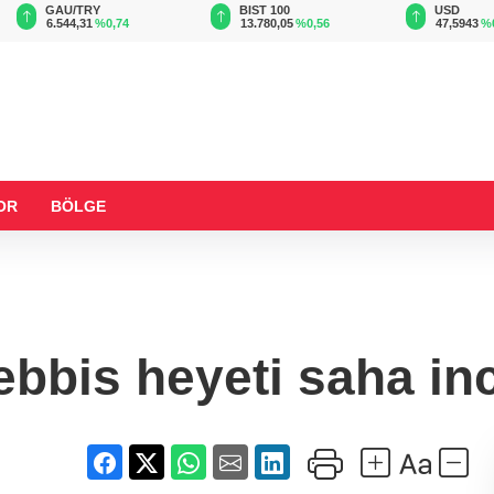
BIST 100
USD
EUR
13.780,05
%0,56
47,5943
%0,06
55,0592
OR
BÖLGE
bbis heyeti saha in