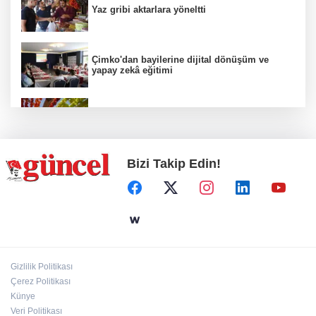
Yaz gribi aktarlara yöneltti
Çimko'dan bayilerine dijital dönüşüm ve
yapay zekâ eğitimi
Kurutmalık sezonu başladı
Bizi Takip Edin!
Hamileler denize veya havuza girebilir mi?
24 kilo uyuşturucu ele geçirildi: 1 gözaltı
Gizlilik Politikası
Çerez Politikası
Deri kanserleri erken teşhisle tedavi edilebilir
Künye
Veri Politikası