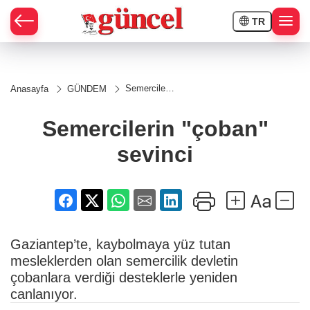
TR
Semercilerin
Anasayfa
GÜNDEM
"çoban"
sevinci
Semercilerin "çoban"
sevinci
Gaziantep’te, kaybolmaya yüz tutan
mesleklerden olan semercilik devletin
çobanlara verdiği desteklerle yeniden
canlanıyor.