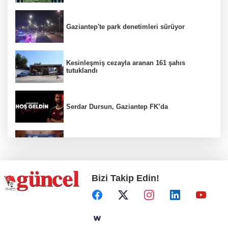
Gaziantep'te park denetimleri sürüyor
Kesinleşmiş cezayla aranan 161 şahıs
tutuklandı
Serdar Dursun, Gaziantep FK’da
Nurdağı’na Deprem Müzesi ve Afet Merkezi
yapılacak
Bizi Takip Edin!
Define avcıları yakalandı
Emre Bildirici ve Emine Koruer’in mutlu