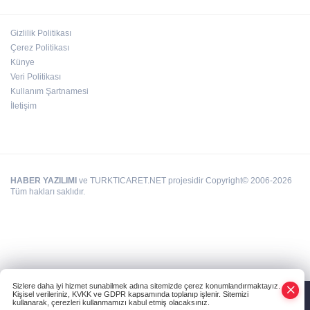
günü
Gizlilik Politikası
Hasan Celal Güzel Gençlik Merkezi’nde
Çerez Politikası
eğitim ve sosyal yaşam bir arada
Künye
Veri Politikası
Kullanım Şartnamesi
İletişim
HABER YAZILIMI
ve TURKTICARET.NET projesidir Copyright© 2006-2026
Tüm hakları saklıdır.
Sizlere daha iyi hizmet sunabilmek adına sitemizde çerez konumlandırmaktayız.
Kişisel verileriniz, KVKK ve GDPR kapsamında toplanıp işlenir. Sitemizi
kullanarak, çerezleri kullanmamızı kabul etmiş olacaksınız.