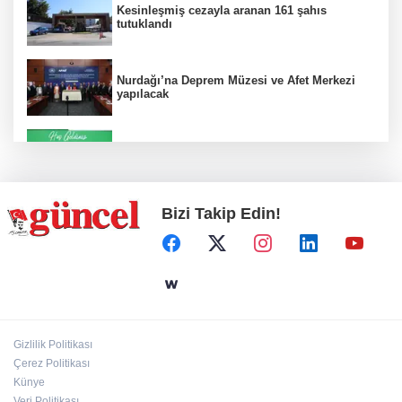
Kesinleşmiş cezayla aranan 161 şahıs
tutuklandı
Nurdağı’na Deprem Müzesi ve Afet Merkezi
yapılacak
Konut projelerinde çifte sevinç
Bizi Takip Edin!
Koruma altındaki çocuklar sporla buluşuyor
24 kilo uyuşturucu ele geçirildi: 1 gözaltı
Gizlilik Politikası
Çerez Politikası
Hamileler denize veya havuza girebilir mi?
Künye
Veri Politikası