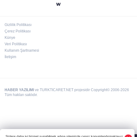
24 kilo uyuşturucu ele geçirildi: 1 gözaltı
Gizlilik Politikası
Çerez Politikası
Deri kanserleri erken teşhisle tedavi edilebilir
Künye
Veri Politikası
Kullanım Şartnamesi
İletişim
HABER YAZILIMI
ve TURKTICARET.NET projesidir Copyright© 2006-2026
Tüm hakları saklıdır.
Sizlere daha iyi hizmet sunabilmek adına sitemizde çerez konumlandırmaktayız.