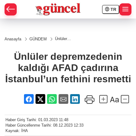
TR
Ünlüler
Anasayfa
GÜNDEM
depremzedenin
kaldığı AFAD
çadırına
Ünlüler depremzedenin
İstanbul’un
fethini resmetti
kaldığı AFAD çadırına
İstanbul’un fethini resmetti
Haber Giriş Tarihi: 01.03.2023 11:48
Haber Güncellenme Tarihi: 08.12.2023 12:33
Kaynak: İHA