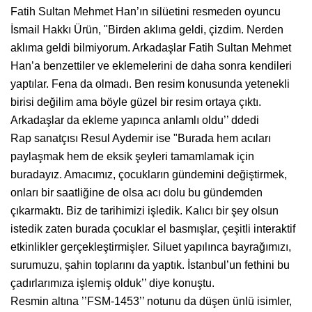
Fatih Sultan Mehmet Han’ın silüetini resmeden oyuncu
İsmail Hakkı Ürün, "Birden aklıma geldi, çizdim. Nerden
aklıma geldi bilmiyorum. Arkadaşlar Fatih Sultan Mehmet
Han’a benzettiler ve eklemelerini de daha sonra kendileri
yaptılar. Fena da olmadı. Ben resim konusunda yetenekli
birisi değilim ama böyle güzel bir resim ortaya çıktı.
Arkadaşlar da ekleme yapınca anlamlı oldu’’ ddedi
Rap sanatçısı Resul Aydemir ise "Burada hem acıları
paylaşmak hem de eksik şeyleri tamamlamak için
buradayız. Amacımız, çocukların gündemini değiştirmek,
onları bir saatliğine de olsa acı dolu bu gündemden
çıkarmaktı. Biz de tarihimizi işledik. Kalıcı bir şey olsun
istedik zaten burada çocuklar el basmışlar, çeşitli interaktif
etkinlikler gerçekleştirmişler. Siluet yapılınca bayrağımızı,
surumuzu, şahin toplarını da yaptık. İstanbul’un fethini bu
çadırlarımıza işlemiş olduk’’ diye konuştu.
Resmin altına ’’FSM-1453’’ notunu da düşen ünlü isimler,