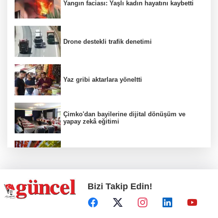
Yangın faciası: Yaşlı kadın hayatını kaybetti
Drone destekli trafik denetimi
Yaz gribi aktarlara yöneltti
Çimko'dan bayilerine dijital dönüşüm ve
yapay zekâ eğitimi
Kurutmalık sezonu başladı
Bizi Takip Edin!
Hamileler denize veya havuza girebilir mi?