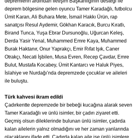
depremlerin ardından İletişim Başkanlığının desteği ile
deprem bölgesine gelen oyuncu Tamer Karadağlı, futbolcu
Ümit Karan, Ali Buhara Mete, İsmail Hakkı Ürün, rap
sanatçısı Resul Aydemir, Gökhan Karacık, Burcu Kıratlı,
Birand Tunca, Yuşa Ebrar Dursunoğlu, Uğurcan Keleş,
Derda Yasir Yenal, Muhammed Emre Kaya, Muhammed
Burak Haktanır, Onur Yaprakçı, Emir Rıfat Işık, Caner
Otrakçı, Necati İşbilen, Musa Evren, Recep Çavdar, Emre
Bulut, Mustafa Kocabey, Ümit Kantarcı ve Haluk Piyes,
İslahiye ve Nurdağı’nda depremzede çocuklar ve aileleri
ile buluştu.
Türk kahvesi ikram edildi
Çadırkentte depremzede bir bebeği kucağına alarak seven
Tamer Karadağlı ve ünlü isimler, bir çadırı ziyaret etti.
Geçmiş olsun dileklerinde bulunan ünlü isimler, çadırda
kalan ailelerin yalnız olmadığını ve her zaman yanlarında
olacaklarını ifade etti. Çadırda kalan aile ise ünlü isimlere