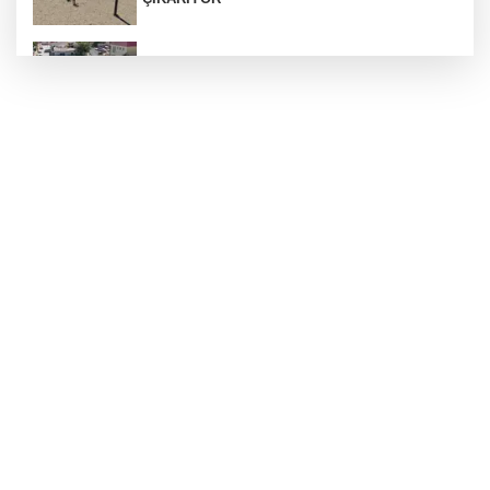
Araban’a ilk sıcak asfalt
Otoyolda plaka gizleyerek seyreden araca 140
bin TL ceza
ÇÖPTEN ENERJİ, SERADA BEREKET
Silahlı kavga: 1 ağır yaralı