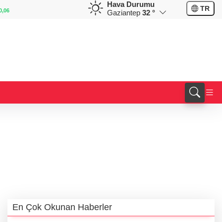
Hava Durumu
EUR
GBP
CHF
TR
55,0643
%0,11
64,2088
%0,18
58,8584
%-0,1
Gaziantep
32 °
En Çok Okunan Haberler