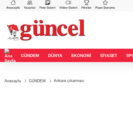
BGN
VND
GAU/TRY
28,0626
%0,37
0,0018
%0,15
6.525,60
%0
Anasayfa
Yazarlar
Foto Galeri
Video Galeri
Fikstür
Puan Durumu
GÜNDEM
DÜNYA
EKONOMİ
SİYASET
SP
Ankara çıkarması
Anasayfa
GÜNDEM