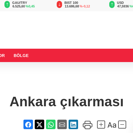
BIST 100
USD
,45
13.686,68
%-0,12
47,5936
%0,06
OR
BÖLGE
Ankara çıkarması