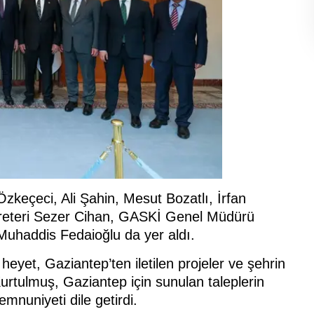
Özkeçeci, Ali Şahin, Mesut Bozatlı, İrfan
reteri Sezer Cihan, GASKİ Genel Müdürü
Muhaddis Fedaioğlu da yer aldı.
yet, Gaziantep’ten iletilen projeler ve şehrin
 Kurtulmuş, Gaziantep için sunulan taleplerin
mnuniyeti dile getirdi.