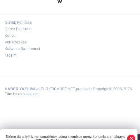
24 kilo uyuşturucu ele geçirildi: 1 gözaltı
Gizlilik Politikası
Çerez Politikası
Deri kanserleri erken teşhisle tedavi edilebilir
Künye
Veri Politikası
Kullanım Şartnamesi
İletişim
HABER YAZILIMI
ve TURKTICARET.NET projesidir Copyright© 2006-2026
Tüm hakları saklıdır.
Sizlere daha iyi hizmet sunabilmek adına sitemizde çerez konumlandırmaktayız.