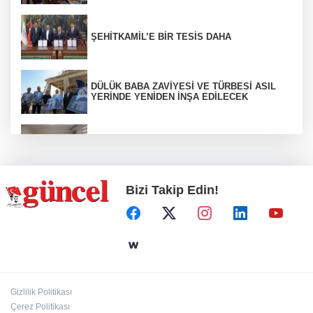
ŞEHİTKAMİL’E BİR TESİS DAHA
DÜLÜK BABA ZAVİYESİ VE TÜRBESİ ASIL
YERİNDE YENİDEN İNŞA EDİLECEK
ŞAHİNBEY'DE YAZ TATİLİ İLMEK İLMEK
ÜRETİME DÖNÜŞÜYOR
Bizi Takip Edin!
Uyuşturucu ticaretinden aranıyordu
Atay zirvede
Gizlilik Politikası
Çerez Politikası
Sıtma Pınar ilgi bekliyor