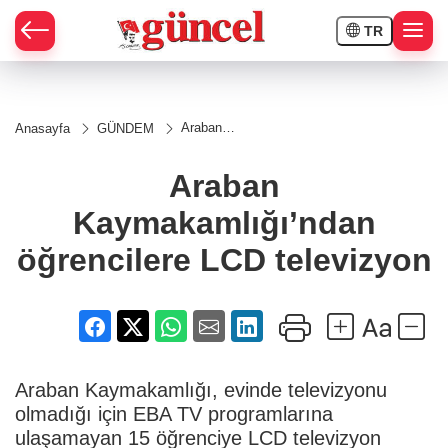
TR
Araban
Anasayfa
GÜNDEM
Kaymakamlığı’ndan
öğrencilere LCD
televizyon
Araban
Kaymakamlığı’ndan
öğrencilere LCD televizyon
Araban Kaymakamlığı, evinde televizyonu
olmadığı için EBA TV programlarına
ulaşamayan 15 öğrenciye LCD televizyon