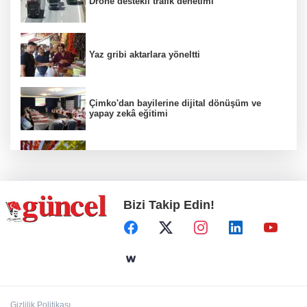
Drone destekli trafik denetimi
Yaz gribi aktarlara yöneltti
Çimko'dan bayilerine dijital dönüşüm ve
yapay zekâ eğitimi
Kurutmalık sezonu başladı
Bizi Takip Edin!
Hamileler denize veya havuza girebilir mi?
24 kilo uyuşturucu ele geçirildi: 1 gözaltı
Gizlilik Politikası