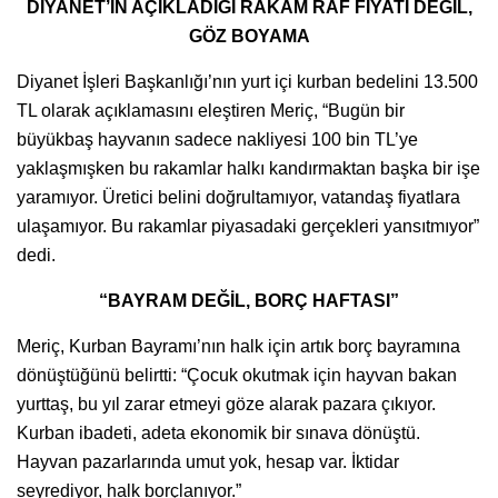
DİYANET’İN AÇIKLADIĞI RAKAM RAF FİYATI DEĞİL,
GÖZ BOYAMA
Diyanet İşleri Başkanlığı’nın yurt içi kurban bedelini 13.500
TL olarak açıklamasını eleştiren Meriç, “Bugün bir
büyükbaş hayvanın sadece nakliyesi 100 bin TL’ye
yaklaşmışken bu rakamlar halkı kandırmaktan başka bir işe
yaramıyor. Üretici belini doğrultamıyor, vatandaş fiyatlara
ulaşamıyor. Bu rakamlar piyasadaki gerçekleri yansıtmıyor”
dedi.
“BAYRAM DEĞİL, BORÇ HAFTASI”
Meriç, Kurban Bayramı’nın halk için artık borç bayramına
dönüştüğünü belirtti: “Çocuk okutmak için hayvan bakan
yurttaş, bu yıl zarar etmeyi göze alarak pazara çıkıyor.
Kurban ibadeti, adeta ekonomik bir sınava dönüştü.
Hayvan pazarlarında umut yok, hesap var. İktidar
seyrediyor, halk borçlanıyor.”