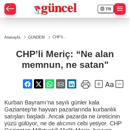
TR
CHP’li
Anasayfa
GÜNDEM
Meriç:
“Ne alan
memnun,
CHP’li Meriç: “Ne alan
ne
satan"
memnun, ne satan"
Kurban Bayramı’na sayılı günler kala
Gaziantep’te hayvan pazarlarında kurbanlık
satışları başladı. Ancak pazarda ne üreticinin
yüzü gülüyor, ne de alıcının cebi yetiyor. CHP