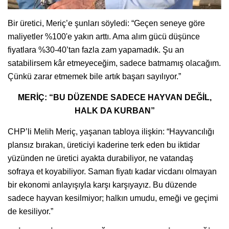
Bir üretici, Meriç’e şunları söyledi: “Geçen seneye göre
maliyetler %100'e yakın arttı. Ama alım gücü düşünce
fiyatlara %30-40’tan fazla zam yapamadık. Şu an
satabilirsem kâr etmeyeceğim, sadece batmamış olacağım.
Çünkü zarar etmemek bile artık başarı sayılıyor.”
MERİÇ: “BU DÜZENDE SADECE HAYVAN DEĞİL,
HALK DA KURBAN”
CHP’li Melih Meriç, yaşanan tabloya ilişkin: “Hayvancılığı
plansız bırakan, üreticiyi kaderine terk eden bu iktidar
yüzünden ne üretici ayakta durabiliyor, ne vatandaş
sofraya et koyabiliyor. Saman fiyatı kadar vicdanı olmayan
bir ekonomi anlayışıyla karşı karşıyayız. Bu düzende
sadece hayvan kesilmiyor; halkın umudu, emeği ve geçimi
de kesiliyor.”