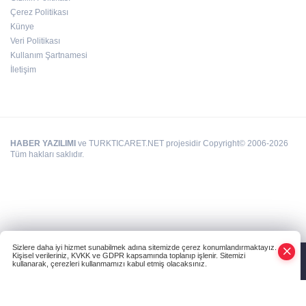
Çerez Politikası
Deri kanserleri erken teşhisle tedavi edilebilir
Künye
Veri Politikası
Kullanım Şartnamesi
İletişim
HABER YAZILIMI
ve TURKTICARET.NET projesidir Copyright© 2006-2026
Tüm hakları saklıdır.
Sizlere daha iyi hizmet sunabilmek adına sitemizde çerez konumlandırmaktayız.
Kişisel verileriniz, KVKK ve GDPR kapsamında toplanıp işlenir. Sitemizi
kullanarak, çerezleri kullanmamızı kabul etmiş olacaksınız.
Anasayfa
Haber Ara
Yazarlar