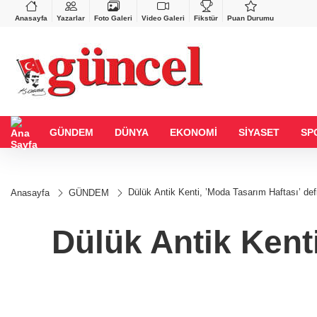
VND
GAU/TRY
26
%0,37
0,0018
%0,11
6.490,29
%-0,09
Anasayfa
Yazarlar
Foto Galeri
Video Galeri
Fikstür
Puan Durumu
GÜNDEM
DÜNYA
EKONOMİ
SİYASET
SP
Dülük Antik Kenti, ’Moda Tasarım Haftası’ defi
Anasayfa
GÜNDEM
Dülük Antik Kenti