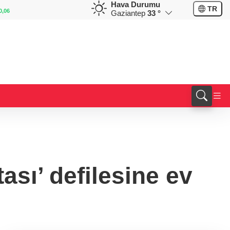
Hava Durumu
GBP
CHF
TR
%0,00
64,1319
%0,12
58,5630
%-0,61
Gaziantep
33 °
ası’ defilesine ev