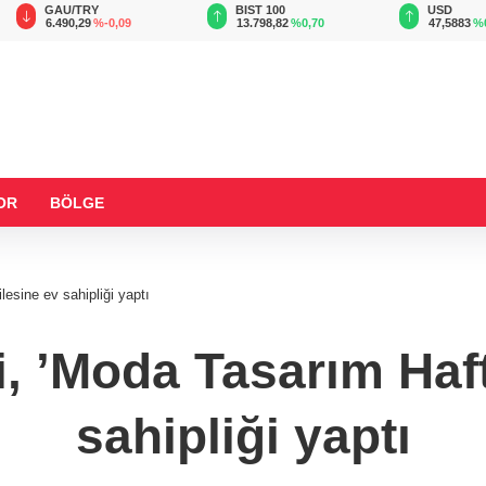
BIST 100
USD
EUR
13.798,82
%0,70
47,5883
%0,06
54,9439
OR
BÖLGE
lesine ev sahipliği yaptı
, ’Moda Tasarım Haft
sahipliği yaptı