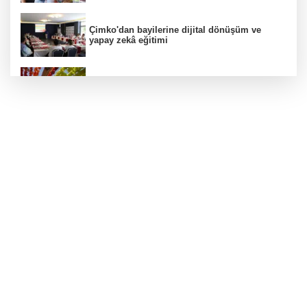
Çimko'dan bayilerine dijital dönüşüm ve
yapay zekâ eğitimi
Kurutmalık sezonu başladı
Hamileler denize veya havuza girebilir mi?
24 kilo uyuşturucu ele geçirildi: 1 gözaltı
Deri kanserleri erken teşhisle tedavi edilebilir