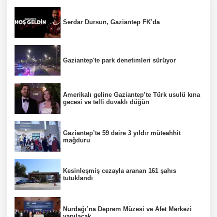
Serdar Dursun, Gaziantep FK’da
Gaziantep'te park denetimleri sürüyor
Amerikalı geline Gaziantep’te Türk usulü kına
gecesi ve telli duvaklı düğün
Gaziantep’te 59 daire 3 yıldır müteahhit
mağduru
Kesinleşmiş cezayla aranan 161 şahıs
tutuklandı
Nurdağı’na Deprem Müzesi ve Afet Merkezi
yapılacak