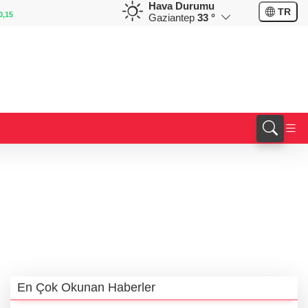
Hava Durumu
EUR
GBP
CHF
TR
55,1836
%0,33
64,4091
%0,40
59,0430
%0,81
Gaziantep
33 °
En Çok Okunan Haberler