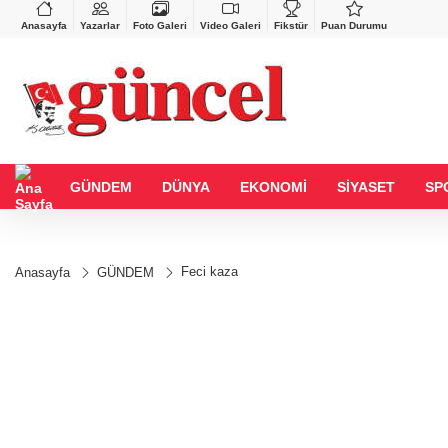
BGN
VND
GAU/TRY
27,9743
%-0,22
0,0018
%0,35
6.650,46
%2,43
Anasayfa
Yazarlar
Foto Galeri
Video Galeri
Fikstür
Puan Durumu
GÜNDEM
DÜNYA
EKONOMİ
SİYASET
SP
Feci kaza
Anasayfa
GÜNDEM