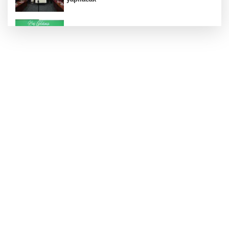
Konut projelerinde çifte sevinç
Koruma altındaki çocuklar sporla buluşuyor
24 kilo uyuşturucu ele geçirildi: 1 gözaltı
Hamileler denize veya havuza girebilir mi?