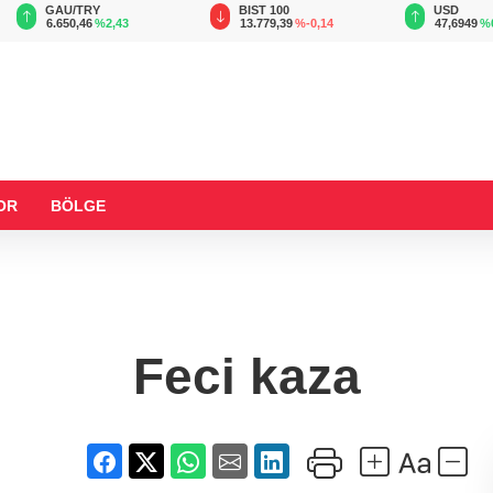
BIST 100
USD
13.779,39
%-0,14
47,6949
%0,15
OR
BÖLGE
Feci kaza