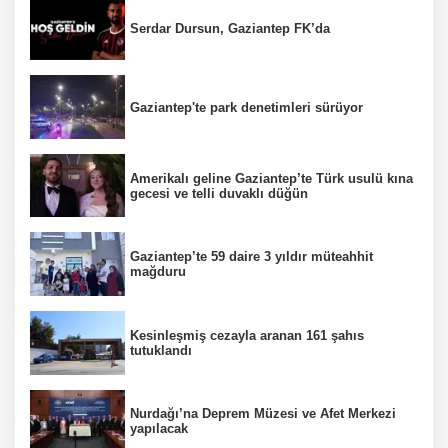
Serdar Dursun, Gaziantep FK’da
Gaziantep'te park denetimleri sürüyor
Amerikalı geline Gaziantep’te Türk usulü kına
gecesi ve telli duvaklı düğün
Gaziantep’te 59 daire 3 yıldır müteahhit
mağduru
Kesinleşmiş cezayla aranan 161 şahıs
tutuklandı
Nurdağı’na Deprem Müzesi ve Afet Merkezi
yapılacak