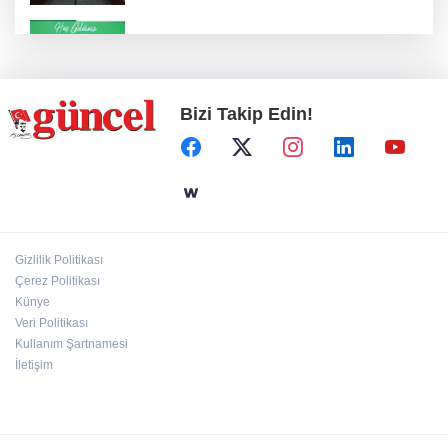
Konut projelerinde çifte sevinç
Bizi Takip Edin!
Koruma altındaki çocuklar sporla buluşuyor
24 kilo uyuşturucu ele geçirildi: 1 gözaltı
Gizlilik Politikası
Çerez Politikası
Hamileler denize veya havuza girebilir mi?
Künye
Veri Politikası
Kullanım Şartnamesi
İletişim