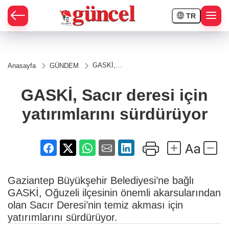
TR
GASKİ,
Anasayfa
GÜNDEM
Sacır deresi
için
yatırımlarını
GASKİ, Sacır deresi için
sürdürüyor
yatırımlarını sürdürüyor
Gaziantep Büyükşehir Belediyesi’ne bağlı
GASKİ, Oğuzeli ilçesinin önemli akarsularından
olan Sacır Deresi’nin temiz akması için
yatırımlarını sürdürüyor.