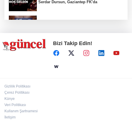
Serdar Dursun, Gaziantep FK’da
Nurdağı’na Deprem Müzesi ve Afet Merkezi
yapılacak
Bizi Takip Edin!
Define avcıları yakalandı
Emre Bildirici ve Emine Koruer’in mutlu
günü
Gizlilik Politikası
Hasan Celal Güzel Gençlik Merkezi’nde
Çerez Politikası
eğitim ve sosyal yaşam bir arada
Künye
Veri Politikası
Kullanım Şartnamesi
İletişim