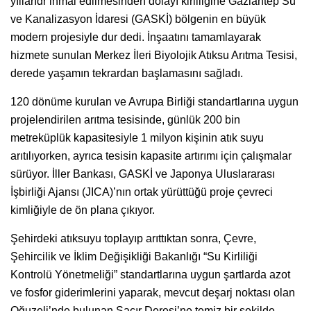
yıllarıdr ihmal edilmesinden dolayı kirliliğine Gaziantep Su
ve Kanalizasyon İdaresi (GASKİ) bölgenin en büyük
modern projesiyle dur dedi. İnşaatını tamamlayarak
hizmete sunulan Merkez İleri Biyolojik Atıksu Arıtma Tesisi,
derede yaşamın tekrardan başlamasını sağladı.
120 dönüme kurulan ve Avrupa Birliği standartlarına uygun
projelendirilen arıtma tesisinde, günlük 200 bin
metreküplük kapasitesiyle 1 milyon kişinin atık suyu
arıtılıyorken, ayrıca tesisin kapasite artırımı için çalışmalar
sürüyor. İller Bankası, GASKİ ve Japonya Uluslararası
İşbirliği Ajansı (JICA)’nın ortak yürüttüğü proje çevreci
kimliğiyle de ön plana çıkıyor.
Şehirdeki atıksuyu toplayıp arıttıktan sonra, Çevre,
Şehircilik ve İklim Değişikliği Bakanlığı “Su Kirliliği
Kontrolü Yönetmeliği” standartlarına uygun şartlarda azot
ve fosfor giderimlerini yaparak, mevcut deşarj noktası olan
Oğuzeli’nde bulunan Sacır Deresi’ne temiz bir şekilde