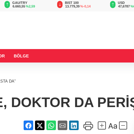
GAU/TRY
BIST 100
USD
6.660,55
%2,59
13.779,39
%-0,14
47,6787
%
OR
BÖLGE
STA DA”
E, DOKTOR DA PERİ