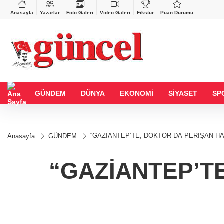
BGN
VND
%0,90
27,9743
%-0,22
0,0018
%0,32
Anasayfa
Yazarlar
Foto Galeri
Video Galeri
Fikstür
Puan Durumu
GÜNDEM
DÜNYA
EKONOMİ
SİYASET
SP
“GAZİANTEP’TE, DOKTOR DA PERİŞAN HA
Anasayfa
GÜNDEM
“GAZİANTEP’T