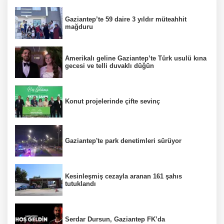
Gaziantep’te 59 daire 3 yıldır müteahhit
mağduru
Amerikalı geline Gaziantep’te Türk usulü kına
gecesi ve telli duvaklı düğün
Konut projelerinde çifte sevinç
Gaziantep'te park denetimleri sürüyor
Kesinleşmiş cezayla aranan 161 şahıs
tutuklandı
Serdar Dursun, Gaziantep FK’da