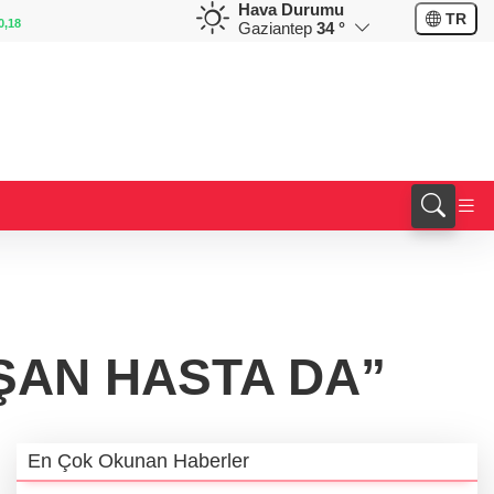
Hava Durumu
EUR
GBP
TR
0,18
55,1254
%0,32
64,3468
%0,38
Gaziantep
34 °
ŞAN HASTA DA”
En Çok Okunan Haberler