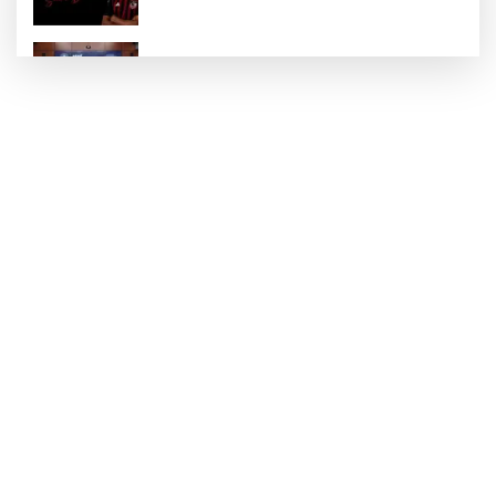
Nurdağı’na Deprem Müzesi ve Afet Merkezi
yapılacak
Define avcıları yakalandı
Emre Bildirici ve Emine Koruer’in mutlu
günü
Hasan Celal Güzel Gençlik Merkezi’nde
eğitim ve sosyal yaşam bir arada