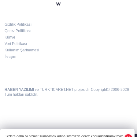
Emre Bildirici ve Emine Koruer’in mutlu
günü
Gizlilik Politikası
Hasan Celal Güzel Gençlik Merkezi’nde
Çerez Politikası
eğitim ve sosyal yaşam bir arada
Künye
Veri Politikası
Kullanım Şartnamesi
İletişim
HABER YAZILIMI
ve TURKTICARET.NET projesidir Copyright© 2006-2026
Tüm hakları saklıdır.
Sizlere daha iyi hizmet sunabilmek adına sitemizde çerez konumlandırmaktayız.