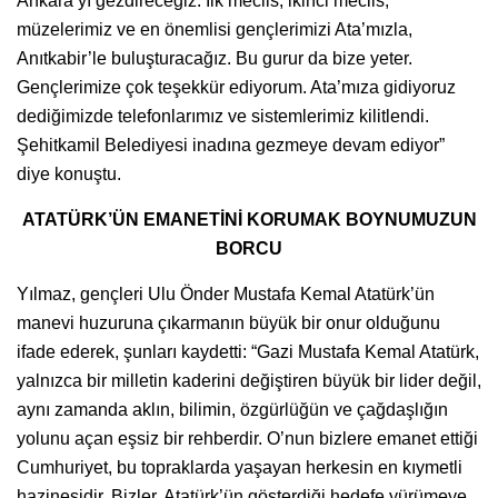
Ankara’yı gezdireceğiz. İlk meclis, ikinci meclis,
müzelerimiz ve en önemlisi gençlerimizi Ata’mızla,
Anıtkabir’le buluşturacağız. Bu gurur da bize yeter.
Gençlerimize çok teşekkür ediyorum. Ata’mıza gidiyoruz
dediğimizde telefonlarımız ve sistemlerimiz kilitlendi.
Şehitkamil Belediyesi inadına gezmeye devam ediyor”
diye konuştu.
ATATÜRK’ÜN EMANETİNİ KORUMAK BOYNUMUZUN
BORCU
Yılmaz, gençleri Ulu Önder Mustafa Kemal Atatürk’ün
manevi huzuruna çıkarmanın büyük bir onur olduğunu
ifade ederek, şunları kaydetti: “Gazi Mustafa Kemal Atatürk,
yalnızca bir milletin kaderini değiştiren büyük bir lider değil,
aynı zamanda aklın, bilimin, özgürlüğün ve çağdaşlığın
yolunu açan eşsiz bir rehberdir. O’nun bizlere emanet ettiği
Cumhuriyet, bu topraklarda yaşayan herkesin en kıymetli
hazinesidir. Bizler, Atatürk’ün gösterdiği hedefe yürümeye,