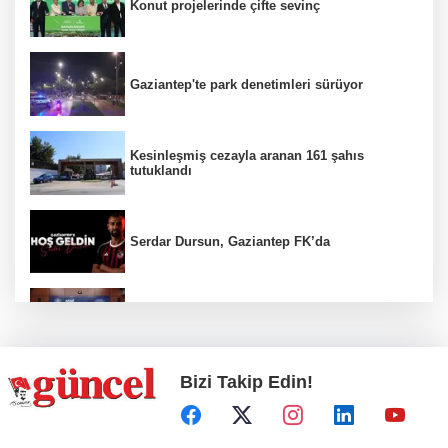
Konut projelerinde çifte sevinç
Gaziantep'te park denetimleri sürüyor
Kesinleşmiş cezayla aranan 161 şahıs
tutuklandı
Serdar Dursun, Gaziantep FK’da
Nurdağı’na Deprem Müzesi ve Afet Merkezi
yapılacak
Bizi Takip Edin!
Define avcıları yakalandı