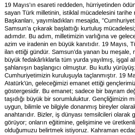
19 Mayıs’ın esareti reddeden, hürriyetinden ödü
sayan Türk milletinin, istiklal mücadelesini tari
Başkanları, yayımladıkları mesajda, "Cumhuriye
Samsun’a çıkarak başlattığı kurtuluş mücadelesi; 
adımdır. Bu adım, milletimizin varlığına ve gelec
azim ve iradenin en büyük kanıtıdır. 19 Mayıs, Tü
ilan ettiği gündür. Samsun’da yanan bu meşale, mil
büyük fedakârlıklarla tüm yurda yayılmış, işgal 
şahlanışın başlangıcı olmuştur. Bu kutlu yürüyüş;
Cumhuriyetimizin kuruluşuyla taçlanmıştır. 19 May
Atatürk’ün, geleceğimizi emanet ettiği gençlerim
göstergesidir. Bu emanet; sadece bir bayram değ
taşıdığı büyük bir sorumluluktur. Gençliğimizin mi
uygun, bilimle ve bilgiyle donanmış bireyler olara
anahtarıdır. Bizler, iş dünyası temsilcileri olarak
görüyor; onların eğitimine, gelişimine ve üretken
olduğumuzu belirtmek istiyoruz. Kahraman ecdadı