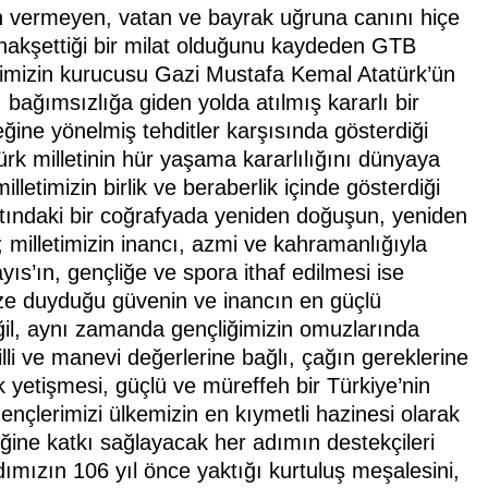
n vermeyen, vatan ve bayrak uğruna canını hiçe
he nakşettiği bir milat olduğunu kaydeden GTB
timizin kurucusu Gazi Mustafa Kemal Atatürk’ün
bağımsızlığa giden yolda atılmış kararlı bir
eğine yönelmiş tehditler karşısında gösterdiği
rk milletinin hür yaşama kararlılığını dünyaya
letimizin birlik ve beraberlik içinde gösterdiği
altındaki bir coğrafyada yeniden doğuşun, yeniden
 milletimizin inancı, azmi ve kahramanlığıyla
ıs’ın, gençliğe ve spora ithaf edilmesi ise
ize duyduğu güvenin ve inancın en güçlü
il, aynı zamanda gençliğimizin omuzlarında
lli ve manevi değerlerine bağlı, çağın gereklerine
k yetişmesi, güçlü ve müreffeh bir Türkiye’nin
 gençlerimizi ülkemizin en kıymetli hazinesi olarak
liğine katkı sağlayacak her adımın destekçileri
mızın 106 yıl önce yaktığı kurtuluş meşalesini,