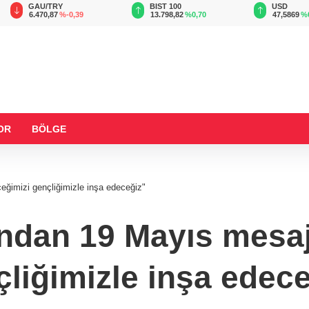
TRY
BIST 100
USD
,87
%-0,39
13.798,82
%0,70
47,5869
%0,06
OR
BÖLGE
ğimizi gençliğimizle inşa edeceğiz"
ndan 19 Mayıs mesajı
liğimizle inşa edec