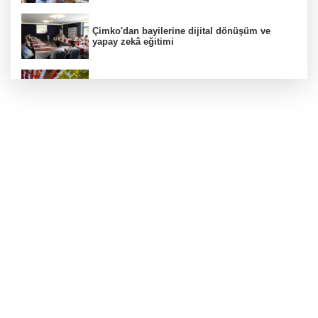
Çimko'dan bayilerine dijital dönüşüm ve
yapay zekâ eğitimi
Kurutmalık sezonu başladı
Hamileler denize veya havuza girebilir mi?
24 kilo uyuşturucu ele geçirildi: 1 gözaltı
Deri kanserleri erken teşhisle tedavi edilebilir