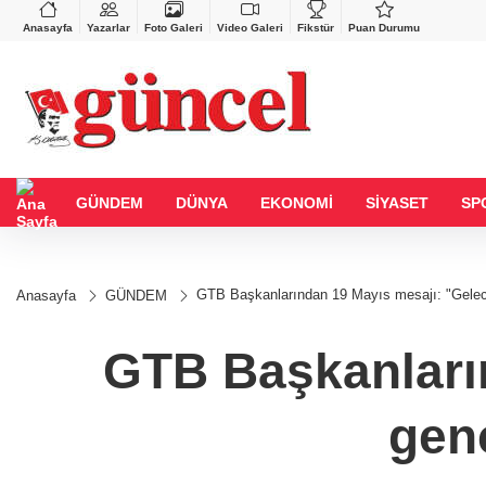
BGN
VND
GAU/
28,0626
%0,37
0,0018
%0,16
6.470
Anasayfa
Yazarlar
Foto Galeri
Video Galeri
Fikstür
Puan Durumu
GÜNDEM
DÜNYA
EKONOMİ
SİYASET
SP
GTB Başkanlarından 19 Mayıs mesajı: "Gelece
Anasayfa
GÜNDEM
GTB Başkanları
genç