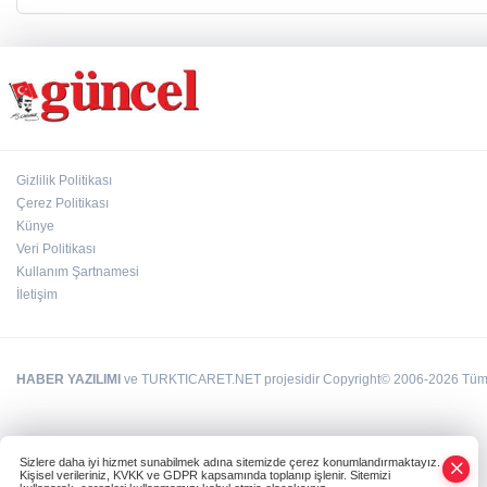
Gizlilik Politikası
Çerez Politikası
Künye
Veri Politikası
Kullanım Şartnamesi
İletişim
HABER YAZILIMI
ve TURKTICARET.NET projesidir Copyright© 2006-2026 Tüm ha
Sizlere daha iyi hizmet sunabilmek adına sitemizde çerez konumlandırmaktayız.
Kişisel verileriniz, KVKK ve GDPR kapsamında toplanıp işlenir. Sitemizi