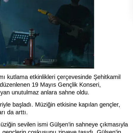
 kutlama etkinlikleri çerçevesinde Şehitkamil
a düzenlenen 19 Mayıs Gençlik Konseri,
aşıyan unutulmaz anlara sahne oldu.
yle başladı. Müziğin etkisine kapılan gençler,
rı da arttı.
üziğin sevilen ismi Gülşen’in sahneye çıkmasıyla
 gençlerin coşkusunu zirveye taşıdı. Gülşen’in