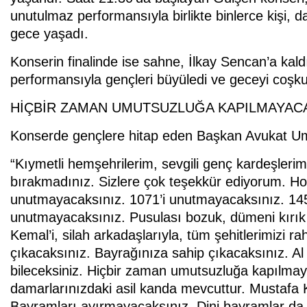
unutulmaz performansıyla birlikte binlerce kişi, da
gece yaşadı.
Konserin finalinde ise sahne, İlkay Sencan’a kal
performansıyla gençleri büyüledi ve geceyi coşkul
HİÇBİR ZAMAN UMUTSUZLUĞA KAPILMAYACA
Konserde gençlere hitap eden Başkan Avukat Umut
“Kıymetli hemşehrilerim, sevgili genç kardeşlerim
bırakmadınız. Sizlere çok teşekkür ediyorum. Hoş g
unutmayacaksınız. 1071’i unutmayacaksınız. 14
unutmayacaksınız. Pusulası bozuk, dümeni kırık
Kemal’i, silah arkadaşlarıyla, tüm şehitlerimizi 
çıkacaksınız. Bayrağınıza sahip çıkacaksınız. Al b
bileceksiniz. Hiçbir zaman umutsuzluğa kapılma
damarlarınızdaki asil kanda mevcuttur. Mustafa Kem
Bayramları ayırmayacaksınız. Dini bayramlar da b