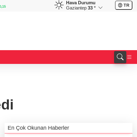
Hava Durumu
GBP
CHF
TR
0,32
64,4055
%0,40
59,0499
%0,83
Gaziantep
33 °
di
En Çok Okunan Haberler