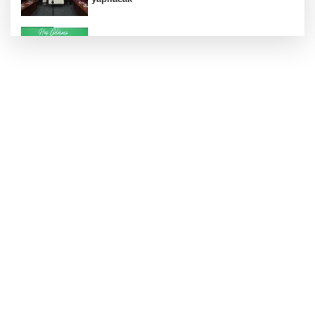
Konut projelerinde çifte sevinç
Koruma altındaki çocuklar sporla buluşuyor
24 kilo uyuşturucu ele geçirildi: 1 gözaltı
Hamileler denize veya havuza girebilir mi?