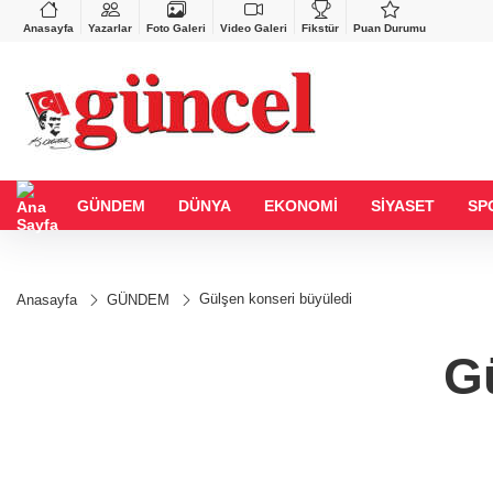
VND
GAU/TRY
%-0,22
0,0018
%0,41
6.655,06
%2,50
Anasayfa
Yazarlar
Foto Galeri
Video Galeri
Fikstür
Puan Durumu
GÜNDEM
DÜNYA
EKONOMİ
SİYASET
SP
Gülşen konseri büyüledi
Anasayfa
GÜNDEM
G