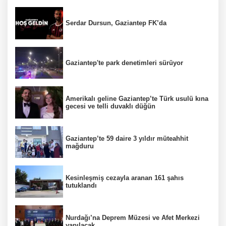
Serdar Dursun, Gaziantep FK’da
Gaziantep'te park denetimleri sürüyor
Amerikalı geline Gaziantep’te Türk usulü kına
gecesi ve telli duvaklı düğün
Gaziantep’te 59 daire 3 yıldır müteahhit
mağduru
Kesinleşmiş cezayla aranan 161 şahıs
tutuklandı
Nurdağı’na Deprem Müzesi ve Afet Merkezi
yapılacak