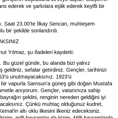
ns ederek ve şarkılara eşlik ederek keyifli bir
dı. Saat 23.00’te İlkay Sencan, muhteşem
u bir şekilde sonlandırdı.
KSINIZ
 Yılmaz, şu ifadeleri kaydetti:
. Bu güzel günde, bu alanda bizi yalnız
eldiniz, sefalar getirdiniz. Gençler, tarihinizi
53’ü unutmayacaksınız. 1923’ü
 bir vapurla Samsun’a güneş gibi doğan Mustafa
rahmetle anıyorum. Gençler, vatanınıza sahip
ayrağın şeklini, renginin nereden geldiğini iyi
yacaksınız. Çünkü muhtaç olduğunuz kudret,
al’in altı oklu ilkesini ilkeniz edeceksiniz.
izim, milli bayramlar da bizim. Milli bayramlarda