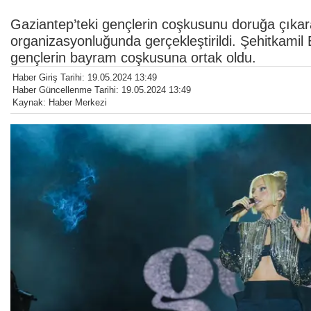
Gaziantep’teki gençlerin coşkusunu doruğa çıkar
organizasyonluğunda gerçekleştirildi. Şehitkamil
gençlerin bayram coşkusuna ortak oldu.
Haber Giriş Tarihi: 19.05.2024 13:49
Haber Güncellenme Tarihi: 19.05.2024 13:49
Kaynak: Haber Merkezi