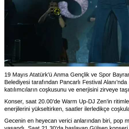
19 Mayıs Atatürk’ü Anma Gençlik ve Spor Bayramı
Belediyesi tarafından Pancarlı Festival Alanı’nd
katılımcıların coşkusunu ve enerjisini zirveye t
Konser, saat 20.00’de Warm Up-DJ Zen’in ritimleri
enerjilerini yükseltirken, saatler ilerledikçe coşkula
Gecenin en heyecan verici anlarından biri, pop m
yaşandı. Saat 21.30’da başlayan Gülşen konseri,