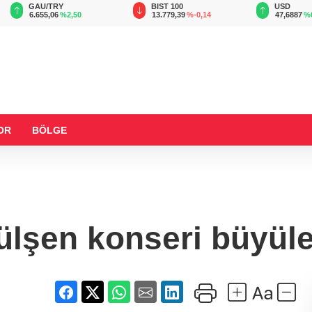
BIST 100
USD
EUR
13.779,39
%-0,14
47,6887
%0,15
55,1799
%
OR
BÖLGE
ülşen konseri büyüle